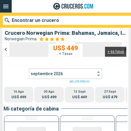
Encontrar un crucero
Crucero Norwegian Prima: Bahamas, Jamaica, Islas Caimán, México, Estados Unidos salida desde Orlando
Norwegian Prima
US$ 449
+ 66 fotos
Nuestros destinos
+ Tasas
Fecha de salida
septiembre 2026
Puertos
Compañías
MEJOR PRECIO
16 Ago
30 Ago
13 Sept
27 Sept
Buscar
US$ 499
US$ 499
US$ 449
US$ 479
Mi categoría de cabina