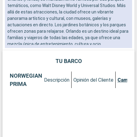
temáticos, como Walt Disney World y Universal Studios. Más
o
allá de estas atracciones, la ciudad ofrece un vibrante
p
panorama artístico y cultural, con museos, galerías y
e
actuaciones en directo. Los jardines botánicos y los parques
k
ofrecen zonas para relajarse. Orlando es un destino ideal para
p
familias y viajeros de todas las edades, ya que ofrece una
mezcla única de entretenimiento, cultura y ocio.
TU BARCO
NORWEGIAN
Descripción
Opinión del Cliente
Camaro
PRIMA