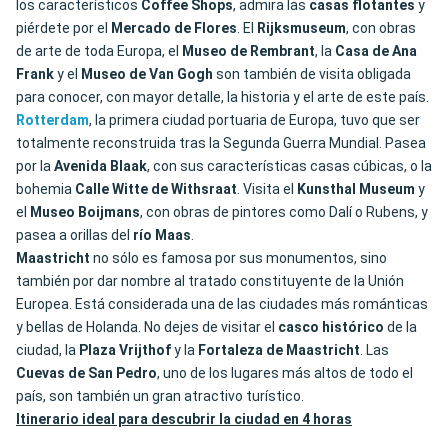
los característicos
Coffee Shops
, admira las
casas flotantes
y
piérdete por el
Mercado de Flores
. El
Rijksmuseum
, con obras
de arte de toda Europa, el
Museo de Rembrant
, la
Casa de Ana
Frank
y el
Museo de Van Gogh
son también de visita obligada
para conocer, con mayor detalle, la historia y el arte de este país.
Rotterdam
, la primera ciudad portuaria de Europa, tuvo que ser
totalmente reconstruida tras la Segunda Guerra Mundial. Pasea
por la
Avenida Blaak
, con sus características casas cúbicas, o la
bohemia
Calle Witte de Withsraat
. Visita el
Kunsthal Museum
y
el
Museo Boijmans
, con obras de pintores como Dalí o Rubens, y
pasea a orillas del
río Maas
.
Maastricht
no sólo es famosa por sus monumentos, sino
también por dar nombre al tratado constituyente de la Unión
Europea. Está considerada una de las ciudades más románticas
y bellas de Holanda. No dejes de visitar el
casco histórico
de la
ciudad, la
Plaza Vrijthof
y la
Fortaleza de Maastricht
. Las
Cuevas de San Pedro
, uno de los lugares más altos de todo el
país, son también un gran atractivo turístico.
Itinerario ideal para descubrir la ciudad en 4 horas