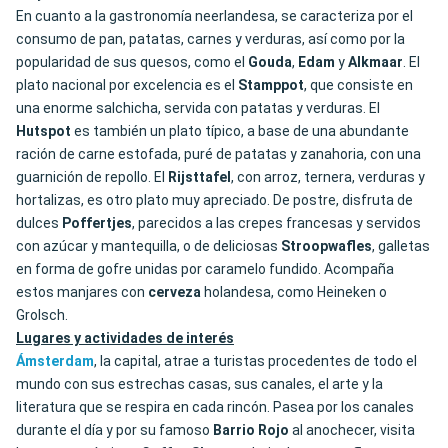
En cuanto a la gastronomía neerlandesa, se caracteriza por el
consumo de pan, patatas, carnes y verduras, así como por la
popularidad de sus quesos, como el
Gouda
,
Edam
y
Alkmaar
. El
plato nacional por excelencia es el
Stamppot
, que consiste en
una enorme salchicha, servida con patatas y verduras. El
Hutspot
es también un plato típico, a base de una abundante
ración de carne estofada, puré de patatas y zanahoria, con una
guarnición de repollo. El
Rijsttafel
, con arroz, ternera, verduras y
hortalizas, es otro plato muy apreciado. De postre, disfruta de
dulces
Poffertjes
, parecidos a las crepes francesas y servidos
con azúcar y mantequilla, o de deliciosas
Stroopwafles
, galletas
en forma de gofre unidas por caramelo fundido. Acompaña
estos manjares con
cerveza
holandesa, como Heineken o
Grolsch.
Lugares y actividades de interés
Ámsterdam
, la capital, atrae a turistas procedentes de todo el
mundo con sus estrechas casas, sus canales, el arte y la
literatura que se respira en cada rincón. Pasea por los canales
durante el día y por su famoso
Barrio Rojo
al anochecer, visita