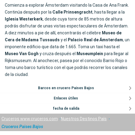
Comienza a explorar Ámsterdam visitando la Casa de Ana Frank.
Continúa después por la
Calle
Prinsengracht
, hasta llegar a la
Iglesia Westerkerk
, desde cuya torre de 85 metros de altura
podrás disfrutar de unas vistas espectaculares de Ámsterdam.
A diez minutos a pie de allí, encontrarás el célebre
Museo de
Cera de Madama Tussauds
y el
Palacio Real de Ámsterdam
, un
imponente edificio que data de 1.665. Toma un taxi hasta el
Museo Van Gogh
y cruza después el
Museumplein
para llegar al
Rijksmuseum. Al anochecer, pasea por el conocido Barrio Rojo o
toma uno barco turístico con el que podrás recorrer los canales
de la ciudad.
Barcos en crucero Paises Bajos
Enlaces útiles
fecha de salida
Cruceros www.cruceros.com
Nuestros Destinos País
Cruceros Paises Bajos