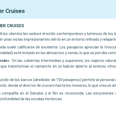
er Cruises
TNER CRUISES
A los clientes les seduce el estilo contemporáneo y luminoso de lo
r unas vistas impresionantes del río en un entorno refinado y relajant
ida suele calificarse de excelente. Los pasajeros aprecian la frescu
calidad) esté incluido en los almuerzos y cenas, lo que se percibe co
ncés»
:
En las cubiertas intermedias y superiores, los viajeros valo
ue transforman el camarote en un balcón abierto al exterior, ofrec
ucido de los barcos (alrededor de 150 pasajeros) permite al personal
ordo, desde el director de crucero hasta los meseros, lo que crea un 
a compañía en el Danubio y el Rin es reconocida. Las excursiones 
rofundidad de las escalas históricas.