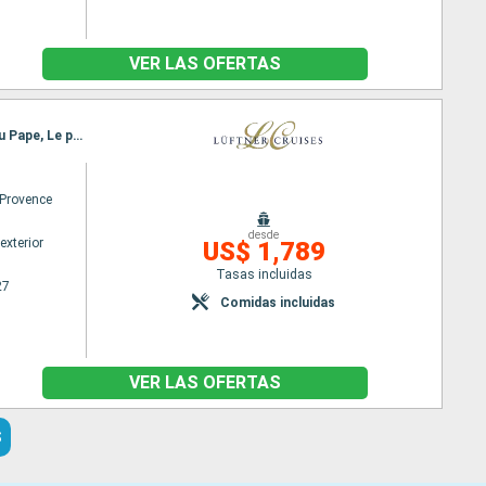
VER LAS OFERTAS
Itinerario : Lyon, Mâcon, Chalon sur saone (Cana)l, Tournus, Lyon, Avignon, Arles, Chateauneuf du Pape, Le pouzin, Tournon, Lyon
Provence
desde
exterior
US$ 1,789
Tasas incluidas
27
Comidas incluidas
VER LAS OFERTAS
S