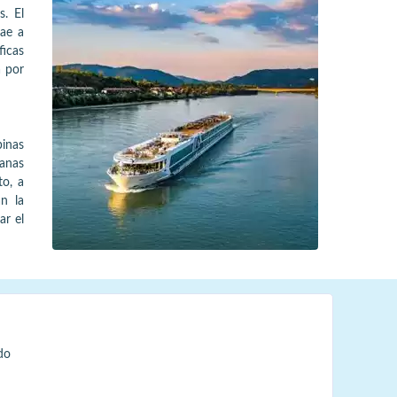
. El
rae a
ficas
a por
inas
anas
to, a
an la
ar el
do