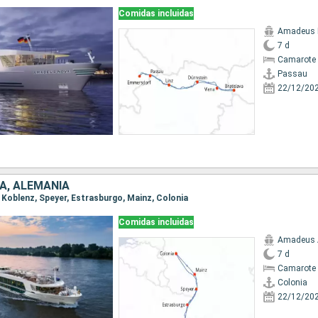
Comidas incluidas
Amadeus 
7 d
Camarote 
Passau
22/12/20
IA, ALEMANIA
a, Koblenz, Speyer, Estrasburgo, Mainz, Colonia
Comidas incluidas
Amadeus 
7 d
Camarote 
Colonia
22/12/20