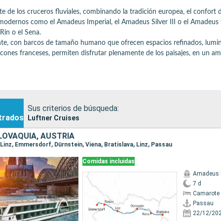
e de los cruceros fluviales, combinando la tradición europea, el confort 
s modernos como el Amadeus Imperial, el Amadeus Silver III o el Amadeus 
in o el Sena.

tante, con barcos de tamaño humano que ofrecen espacios refinados, lumin
nes franceses, permiten disfrutar plenamente de los paisajes, en un ambi
rada en las tradiciones locales y europeas, servida en un entorno cuidad
acer austriaco, con una atención constante a los detalles.

 con escalas emblemáticas como Viena (arquitectura imperial), Budapest (p
cursiones guiadas.

scan comodidad, cultura y una experiencia auténtica a lo largo del río.

Sus criterios de búsqueda:
trados
Luftner Cruises
LOVAQUIA, AUSTRIA
, Linz, Emmersdorf, Dürnstein, Viena, Bratislava, Linz, Passau
Comidas incluidas
Amadeus I
7 d
Camarote 
Passau
22/12/20