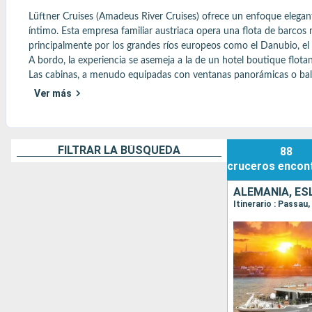
Lüftner Cruises (Amadeus River Cruises) ofrece un enfoque elegant
íntimo. Esta empresa familiar austriaca opera una flota de barco
principalmente por los grandes ríos europeos como el Danubio, el R
A bordo, la experiencia se asemeja a la de un hotel boutique flo
Las cabinas, a menudo equipadas con ventanas panorámicas o balco
La gastronomía es un pilar de la experiencia, con una cocina inspi
Ver más
seleccionados. El servicio, discreto y profesional, refleja el saber h
Lüftner también se distingue por sus ricos itinerarios culturales,
Estrasburgo (encanto alsaciano), a menudo complementadas con ex
Un crucero fluvial elegante y sereno, ideal para los viajeros que bu
FILTRAR LA BÚSQUEDA
88
cruceros
encon
Encuentre aquí todos los consejos más populares
ALEMANIA, ES
Itinerario : Passau