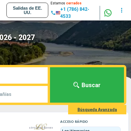
Estamos
cerrados
Salidas de EE.
+1 (786) 842-
UU.
4533
2026 - 2027
Buscar
añías
Búsqueda Avanzada
ACCESO RÁPIDO
Los itinerarios