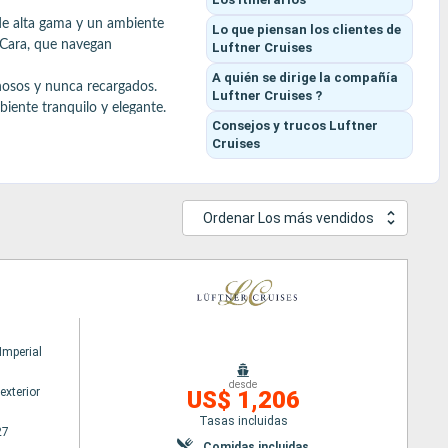
de alta gama y un ambiente 
Lo que piensan los clientes
de
Cara, que navegan 
Luftner Cruises
A quién se dirige la compañía
osos y nunca recargados. 
Luftner Cruises ?
ente tranquilo y elegante.

Consejos y trucos
Luftner
o y acompañada de vinos 
Cruises
anorámicas del Danubio) o 
Ordenar Los más vendidos
mperial
desde
exterior
US$ 1,206
Tasas incluidas
27
Comidas incluidas