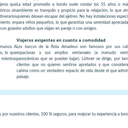
ajeros que
La edad promedio a bordo suele rondar los 55 años o más
óricos sin
ambiente es tranquilo y propicio para la relajación, lo que at
inerarios
quienes desean escapar del ajetreo. No hay instalaciones especí
miento en
para niños pequeños, lo que garantiza una serenidad apreciad
con guías
los adultos que viajan en pareja o con amigos.
Viajeros exigentes en cuanto a comodidad
lómanos. A
Los barcos de la flota Amadeus son famosos por sus cab
o, lo que
espaciosas y sus amplios ventanales (a menudo vent
 mientras
panorámicas que se pueden bajar). Lüftner se dirige, por tan
clientes que no quieren sentirse apretados y que consider
cabina como un verdadero espacio de vida desde el que admir
paisaje.
s por nuestros clientes, 100 % seguros, para mejorar tu experiencia a bor