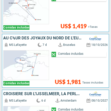
US$ 1,419
+Tasas
Comidas incluidas
AU C½UR DES JOYAUX DU NORD DE L'EUROPE, CROISIÈRE EXCLUSIVE
MS Lafayette
7 d
Bruselas
18/10/2026
Comidas incluidas
US$ 1,981
Tasas incluidas
Comidas incluidas
CROISIÈRE SUR L'IJSSELMEER, LA PERLE DE LA HOLLANDE
MS Lafayette
6 d
Amsterdam
08/10/2027
Comidas incluidas