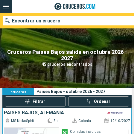
Encontrar un crucero
Cruceros Paises Bajos salida en octubre 2026 -
Nuestros destinos
2027
45 cruceros encontrados
Fecha de salida
Puertos
Compañías
45
Sus criterios de búsqueda:
Paises Bajos - octubre 2026 - 2027
cruceros
Buscar
Filtrar
Ordenar
PAISES BAJOS, ALEMANIA
MS NickoSpirit
8 d
Colonia
19/10/2027
Comidas incluidas