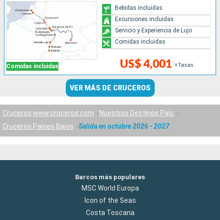
Bebidas incluidas
Excursiones incluidas
Servicio y Experiencia de Lujo
Comidas incluidas
US$ 4,001
+Tasas
Comidas incluidas
VER MÁS DE CRUCEROS
Cruceros www.cruceros.com
Nuestros Destinos País
Cruceros Paises Bajos
Salida en octubre 2026 - 2027
Barcos más populares
MSC World Europa
Icon of the Seas
Costa Toscana