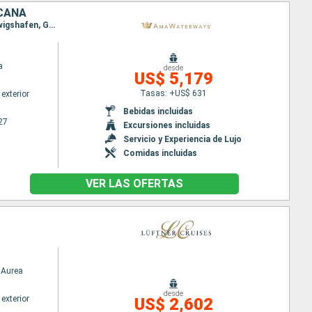
ICANA
Itinerario : Basilea, Amsterdam, Breisach, Amsterdam, Utrecht, Hellevoetsluis, Estrasburgo, Ludwigshafen, Gand, Rudesheim, Bruselas, Rhine Gorge, Lahnstein, Antwerp, Monheim, Dusseldorf, Utrecht, Dordrecht, Amsterdam, Utrecht, Dusseldorf, Hellevoetsluis, Rhine Gorge, Gand, Rudesheim, Bruselas, Ludwigshafen, Antwerp, Estrasburgo, Dordrecht, Breisach, Amsterdam, Basilea
a
desde
US$ 5,179
Tasas: +US$ 631
exterior
Bebidas incluidas
27
Excursiones incluidas
Servicio y Experiencia de Lujo
Comidas incluidas
VER LAS OFERTAS
Aurea
desde
exterior
US$ 2,602