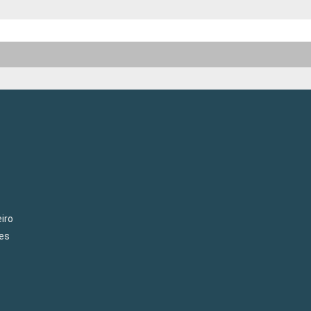
iro
es