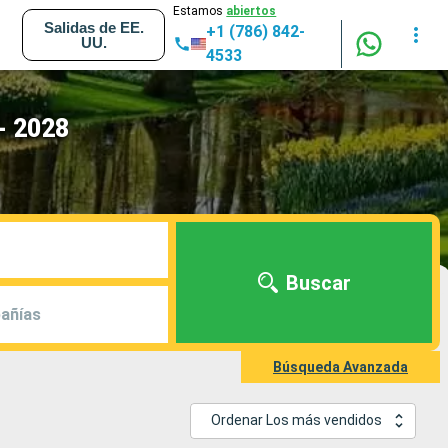
Estamos
abiertos
Salidas de EE.
+1 (786) 842-
UU.
4533
- 2028
Buscar
añías
Búsqueda Avanzada
Ordenar Los más vendidos