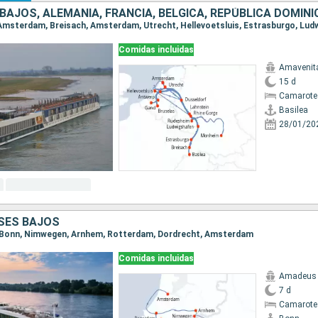
 BAJOS, ALEMANIA, FRANCIA, BÉLGICA, REPÚBLICA DOMIN
Comidas incluidas
Amavenit
15 d
Camarote 
Basilea
28/01/20
ISES BAJOS
a, Bonn, Nimwegen, Arnhem, Rotterdam, Dordrecht, Amsterdam
Comidas incluidas
Amadeus 
7 d
Camarote 