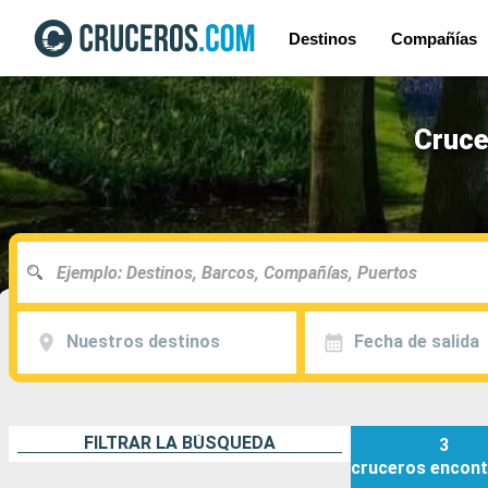
Destinos
Compañías
Cruce
Nuestros destinos
Fecha de salida
FILTRAR LA BÚSQUEDA
3
cruceros
encont