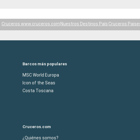
Cruceros www.cruceros.com
Nuestros Destinos País
Cruceros Paise
Barcos más populares
MSC World Europa
Icon of the Seas
Costa Toscana
Cruceros.com
¿Quiénes somos?