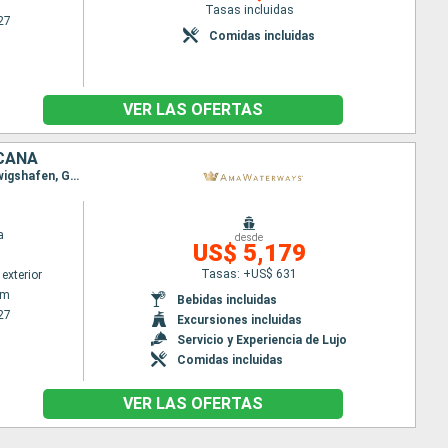
Tasas incluidas
27
Comidas incluidas
VER LAS OFERTAS
ICANA
Itinerario : Amsterdam, Basilea, Breisach, Amsterdam, Utrecht, Estrasburgo, Hellevoetsluis, Ludwigshafen, Gand, Bruselas, Rudesheim, Rhine Gorge, Lahnstein, Antwerp, Monheim, Dusseldorf, Dordrecht, Utrecht, Amsterdam, Utrecht, Dusseldorf, Hellevoetsluis, Gand, Rhine Gorge, Rudesheim, Bruselas, Ludwigshafen, Antwerp, Estrasburgo, Dordrecht, Breisach, Amsterdam, Basilea
a
desde
US$ 5,179
Tasas: +US$ 631
exterior
am
Bebidas incluidas
27
Excursiones incluidas
Servicio y Experiencia de Lujo
Comidas incluidas
VER LAS OFERTAS