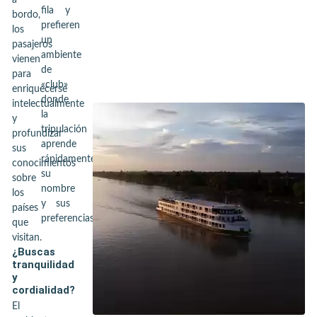
a
fila y
bordo,
prefieren
los
un
pasajeros
ambiente
vienen
de
para
«club»
enriquecerse
donde
intelectualmente
la
y
tripulación
profundizar
aprende
sus
rápidamente
conocimientos
su
sobre
nombre
los
y sus
países
preferencias.
que
visitan.
¿Buscas
tranquilidad
y
cordialidad?
El