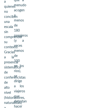
que a
a
menudo
quienes
acogen
no
a
conciben
menos
una
de
escala
180
sin
pasajeros
comprender
(y a
su
veces
contexto.
menos
Gracias
de
a la
100
presencia
en los
sistemática
ríos),
de
se
conferencistas
dirige
de
a los
alto
viajeros
nivel
que
(historiadores,
detestan
naturalistas)
hacer