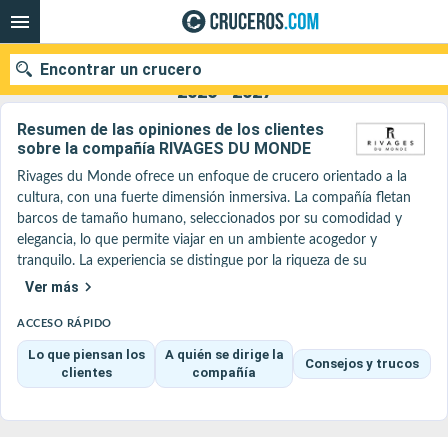
Encontrar un crucero
Rivages du monde : Nuestras ofertas de cruceros
2026 - 2027
Resumen de las opiniones de los clientes
sobre la compañía RIVAGES DU MONDE
Rivages du Monde ofrece un enfoque de crucero orientado a la 
Nuestros destinos
cultura, con una fuerte dimensión inmersiva. La compañía fletan 
barcos de tamaño humano, seleccionados por su comodidad y 
Fecha de salida
elegancia, lo que permite viajar en un ambiente acogedor y 
tranquilo. La experiencia se distingue por la riqueza de su 
Puertos
Compañías
contenido cultural, con la presencia a bordo de conferencistas de 
Ver más
renombre (historiadores, geógrafos, escritores), que acompañan a 
Buscar
los pasajeros a lo largo del viaje y aportan una verdadera 
ACCESO RÁPIDO
profundidad a los descubrimientos. Rivages du Monde es 
Lo que piensan los
A quién se dirige la
Consejos y trucos
especialmente reconocida por algunos itinerarios emblemáticos 
clientes
compañía
como el Duero (valles vinícolas, pueblos auténticos de Portugal) o 
el Mekong (inmersión en el sudeste asiático, mercados flotantes y 
templos), pero también por sus cruceros marítimos hacia los 