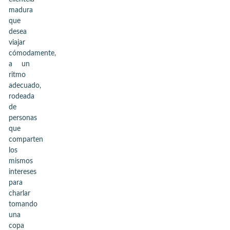
madura
que
desea
viajar
cómodamente,
a un
ritmo
adecuado,
rodeada
de
personas
que
comparten
los
mismos
intereses
para
charlar
tomando
una
copa