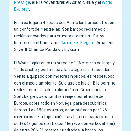
Prestige
, el Nile Adventurer, el Adriatic Blue y el
World
Explorer
.
En la categoría 4 Roses des Vents los barcos ofrecen
un confort de 4 estrellas. Son barcos recientes o
recién renovados para cruceros premium. Estos
barcos son el Panorama,
Amadeus Elegant
, Amadeus
Silver II, Champa Pandaw y Elysium.
El World Explorer es un barco de 126 metros de largo y
19 de ancho y pertenece a la categoría 5 Roses des
Vents. Equipado con motores híbridos, es respetuoso
con el medio ambiente. Su clase de hielo 1B le permite
realizar cruceros de exploración en Groenlandia o
Spitzbergen, pero también viajes por el norte de
Europa, sobre todo en Noruega, para descubrir los
fiordos. Los 180 pasajeros, acompañados por 125
miembros de la tripulación, se alojan en camarotes o
suites (algunos con balcón/terraza con vistas al mar)
de entre 20 y 31 metros cuadrados. A bordo, los