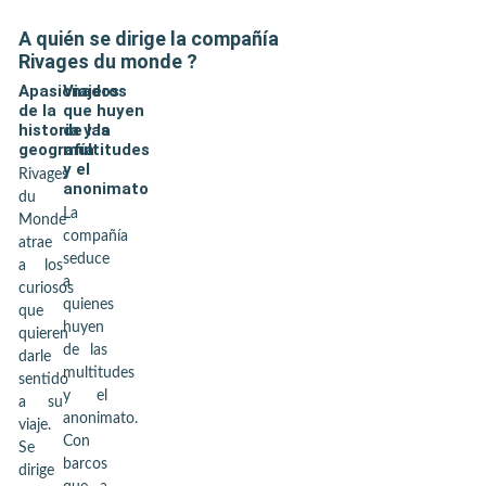
A quién se dirige la compañía
Rivages du monde
?
Apasionados
Viajeros
de la
que huyen
historia y la
de las
geografía
multitudes
y el
Rivages
anonimato
du
La
Monde
compañía
atrae
seduce
a los
a
curiosos
quienes
que
huyen
quieren
de las
darle
multitudes
sentido
y el
a su
anonimato.
viaje.
Con
Se
barcos
dirige