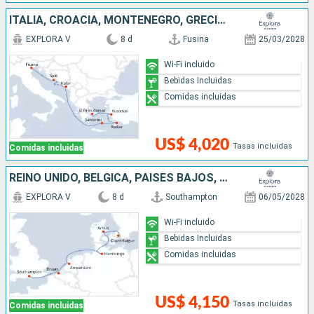
ITALIA, CROACIA, MONTENEGRO, GRECIA, TURQUÍA
EXPLORA V
8 d
Fusina
25/03/2028
Wi-Fi incluido
Bebidas Incluidas
Comidas incluidas
US$ 4,020
Tasas incluidas
Comidas incluidas
REINO UNIDO, BÉLGICA, PAISES BAJOS, ALEMANIA, DINAMARCA
EXPLORA V
8 d
Southampton
06/05/2028
Wi-Fi incluido
Bebidas Incluidas
Comidas incluidas
US$ 4,150
Tasas incluidas
Comidas incluidas