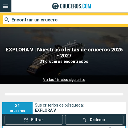
Encontrar un crucero
EXPLORA V : Nuestras ofertas de cruceros 2026
Nuestros destinos
- 2027
31 cruceros encontrados
Fecha de salida
Puertos
Compañías
Ver las 16 fotos siguientes
Buscar
31
Sus criterios de búsqueda:
EXPLORA V
cruceros
Filtrar
Ordenar