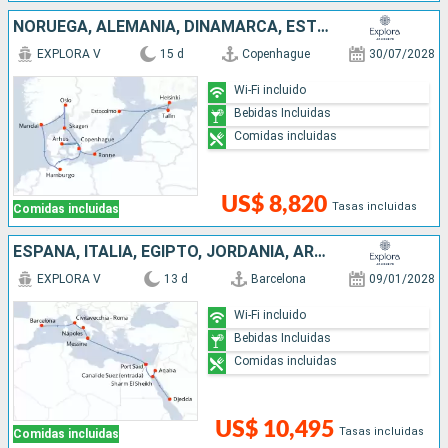
NORUEGA, ALEMANIA, DINAMARCA, ESTONIA, FINLANDIA, SUECIA
EXPLORA V
15 d
Copenhague
30/07/2028
Wi-Fi incluido
Bebidas Incluidas
Comidas incluidas
US$ 8,820
Tasas incluidas
Comidas incluidas
ESPAÑA, ITALIA, EGIPTO, JORDANIA, ARABIA SAUDÍ
EXPLORA V
13 d
Barcelona
09/01/2028
Wi-Fi incluido
Bebidas Incluidas
Comidas incluidas
US$ 10,495
Tasas incluidas
Comidas incluidas