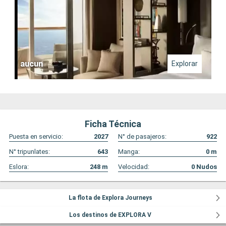
aucun
Explorar
Ficha Técnica
Puesta en servicio:
2027
N° de pasajeros:
922
N° tripunlates:
643
Manga:
0
m
Eslora:
248
m
Velocidad:
0
Nudos
La flota de Explora Journeys
Los destinos de EXPLORA V