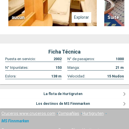
aucun
Suite
Explorar
Ficha Técnica
Puesta en servicio:
2002
N° de pasajeros:
1000
N° tripunlates:
150
Manga:
21
m
Eslora:
138
m
Velocidad:
15
Nudos
La flota de Hurtigruten
Los destinos de MS Finnmarken
Cruceros www.cruceros.com
Compañías
Hurtigruten
MS Finnmarken