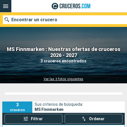
Encontrar un crucero
MS Finnmarken : Nuestras ofertas de cruceros
Nuestros destinos
2026 - 2027
3 cruceros encontrados
Fecha de salida
Puertos
Compañías
Ver las 3 fotos siguientes
Buscar
3
Sus criterios de búsqueda:
MS Finnmarken
cruceros
Filtrar
Ordenar