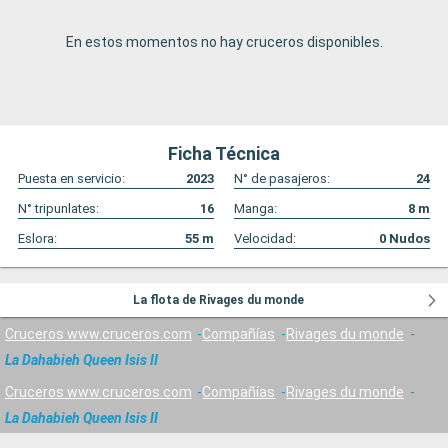
En estos momentos no hay cruceros disponibles.
Ficha Técnica
Puesta en servicio:
2023
N° de pasajeros:
24
N° tripunlates:
16
Manga:
8
m
Eslora:
55
m
Velocidad:
0
Nudos
La flota de Rivages du monde
Cruceros www.cruceros.com
Compañías
Rivages du monde
La Dahabieh Queen Isis II
Cruceros www.cruceros.com
Compañías
Rivages du monde
La Dahabieh Queen Isis II