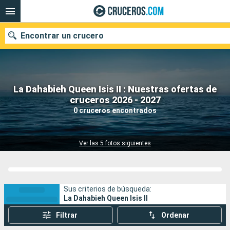
Encontrar un crucero
La Dahabieh Queen Isis II : Nuestras ofertas de
Nuestros destinos
cruceros 2026 - 2027
0 cruceros encontrados
Fecha de salida
Puertos
Compañías
Ver las 5 fotos siguientes
Buscar
Sus criterios de búsqueda:
La Dahabieh Queen Isis II
Filtrar
Ordenar