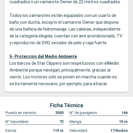
cuadrados o un camarote Owner de 22 metros cuadrados.
Todos los camarotes están equipados con un cuarto de
baño con ducha, excepto el camarote Owner que dispone
de una bañera de hidromasaje. Las cabinas, independiente
de la categoría elegida, cuentan con aire acondicionado, TV
y reproductor de DVD, secador de pelo y caja fuerte.
5- Protección del Medio Ambiente
Los barcos de Star Clippers son respetuosos con elMedio
Ambiente porque navegan, principalmente, gracias al
viento. Los motores sólo se ponen en marcha cuando es
estrictamente necesario, por ejemplo, para atracar.
Ficha Técnica
Puesta en servicio:
2000
N° de pasajeros:
166
N° tripunlates:
72
Manga:
15
m
Eslora:
115
m
Velocidad:
17
Nudos