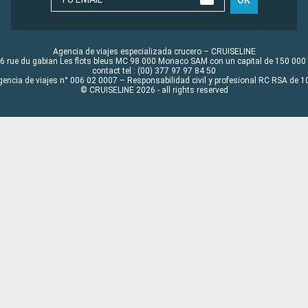
OK
Agencia de viajes especializada crucero – CRUISELINE
6 rue du gabian Les flots bleus MC 98 000 Monaco SAM con un capital de 150 000
contact tel : (00) 377 97 97 84 50
gencia de viajes n° 006 02 0007 – Responsabilidad civil y profesional RC RSA de
© CRUISELINE 2026 - all rights reserved