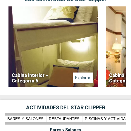
Cabina interior -
Cabina int
Explorar
Categoría 6
Categoría
ACTIVIDADES DEL STAR CLIPPER
BARES Y SALONES
RESTAURANTES
PISCINAS Y ACTIVIDADE
Bares y Salones