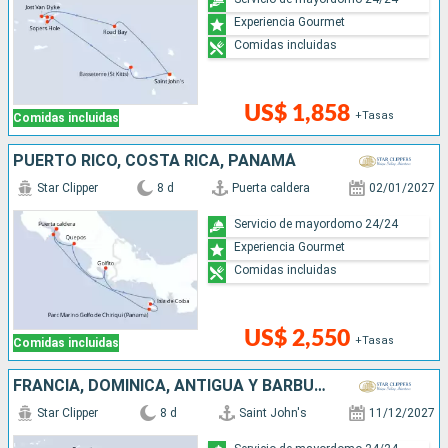
Experiencia Gourmet
Comidas incluidas
US$ 1,858
+Tasas
Comidas incluidas
PUERTO RICO, COSTA RICA, PANAMÁ
Star Clipper
8 d
Puerta caldera
02/01/2027
Servicio de mayordomo 24/24
Experiencia Gourmet
Comidas incluidas
US$ 2,550
+Tasas
Comidas incluidas
FRANCIA, DOMINICA, ANTIGUA Y BARBUDA
Star Clipper
8 d
Saint John's
11/12/2027