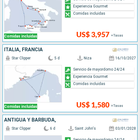
Experiencia Gourmet
Comidas incluidas
US$ 3,957
+Tasas
Comidas incluidas
ITALIA, FRANCIA
Star Clipper
5 d
Niza
16/10/2027
Servicio de mayordomo 24/24
Experiencia Gourmet
Comidas incluidas
US$ 1,580
+Tasas
Comidas incluidas
ANTIGUA Y BARBUDA,
Star Clipper
6 d
Saint John's
03/01/2028
Servicio de mayordomo 24/24