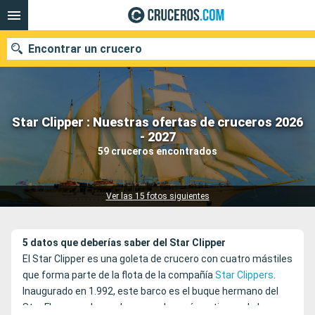
Encontrar un crucero
Star Clipper : Nuestras ofertas de cruceros 2026
Nuestros destinos
- 2027
59 cruceros encontrados
Fecha de salida
Puertos
Compañías
Ver las 15 fotos siguientes
Buscar
5 datos que deberías saber del Star Clipper
El Star Clipper es una goleta de crucero con cuatro mástiles
que forma parte de la flota de la compañía
Star Clippers
.
Inaugurado en 1.992, este barco es el buque hermano del
Star Flyer y, ambos veleros son los más antiguos de la