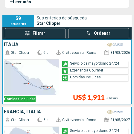
+
Leer más
naviera. El Star Clipper entró en servicio un año después que
el Star Flyer.
59
Sus criterios de búsqueda:
Star Clipper
cruceros
Filtrar
Ordenar
ITALIA
Star Clipper
6 d
Civitavecchia - Roma
31/08/2026
Servicio de mayordomo 24/24
Experiencia Gourmet
Comidas incluidas
US$ 1,911
+Tasas
Comidas incluidas
FRANCIA, ITALIA
Star Clipper
6 d
Civitavecchia - Roma
31/05/2027
Servicio de mayordomo 24/24