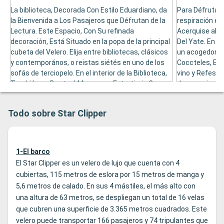
La biblioteca, Decorada Con Estilo Eduardiano, da
Para Défrutar 
la Bienvenida a Los Pasajeros que Défrutan de la
respiración el 
Lectura. Este Espacio, Con Su refinada
Acerquise al Tr
decoración, Está Situado en la popa de la principal
Del Yate. En es
cubeta del Velero. Elija entre bibliotecas, clásicos
un acogedor y
y contemporános, o reistas siétés en uno de los
Coccteles, El 
sofás de terciopelo. En el interior de la Biblioteca,
vino y Refesco
También en Bontará Mesa para Entertirsis Con
desean picar a
Juegos de Mesa, Por Ejemplo, El Ajedrez y El
aperitivos, sa
Backgammon. El Biblioteca También se disputa
Tocan Cerca de
Todo sobre Star Clipper
de un área con Algunos Ordenadores conectados
en Internet.
1-El barco
El Star Clipper es un velero de lujo que cuenta con 4
cubiertas, 115 metros de eslora por 15 metros de manga y
5,6 metros de calado. En sus 4 mástiles, el más alto con
una altura de 63 metros, se despliegan un total de 16 velas
que cubren una superficie de 3.365 metros cuadrados. Este
velero puede transportar 166 pasajeros y 74 tripulantes que