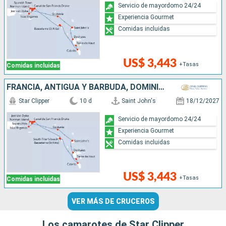
Servicio de mayordomo 24/24
Experiencia Gourmet
Comidas incluidas
US$ 3,443
+Tasas
Comidas incluidas
FRANCIA, ANTIGUA Y BARBUDA, DOMINICA
Star Clipper
10 d
Saint John's
18/12/2027
Servicio de mayordomo 24/24
Experiencia Gourmet
Comidas incluidas
US$ 3,443
+Tasas
Comidas incluidas
VER MÁS DE CRUCEROS
Los camarotes de Star Clipper