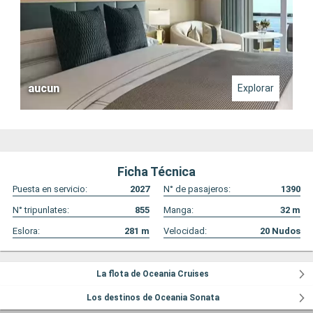
aucun
Explorar
Ficha Técnica
Puesta en servicio:
2027
N° de pasajeros:
1390
N° tripunlates:
855
Manga:
32
m
Eslora:
281
m
Velocidad:
20
Nudos
La flota de Oceania Cruises
Los destinos de Oceania Sonata