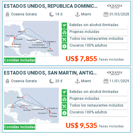
ESTADOS UNIDOS, REPÚBLICA DOMINICANA, PUERTO RICO, ANTIGUA Y BARBUDA, SAN VINCENT Y LAS GRANADINAS, MÉXICO, HONDURAS, BELICE
Oceania Sonata
18 d
Miami
01/03/2028
Bebidas sin alcohol ilimitadas
Propinas incluidas
Todos los restaurantes incluidos
Cruceros 100% adultos
US$ 7,855
Tasas incluidas
Comidas incluidas
ESTADOS UNIDOS, SAN MARTÍN, ANTIGUA Y BARBUDA, DOMINICA, SAN VINCENT Y LAS GRANADINAS, MÉXICO, JAMAICA, ISLAS CAIMÁN
Oceania Sonata
20 d
Miami
11/01/2029
Bebidas sin alcohol ilimitadas
Propinas incluidas
Todos los restaurantes incluidos
Cruceros 100% adultos
US$ 9,535
Tasas incluidas
Comidas incluidas