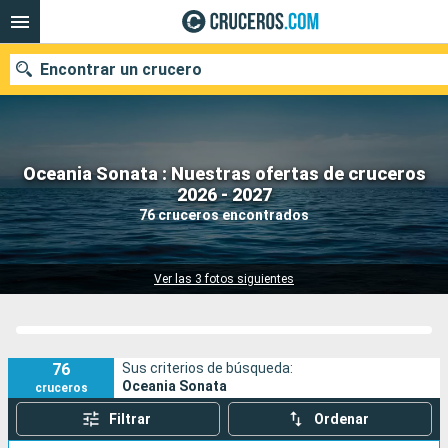
Encontrar un crucero
Oceania Sonata : Nuestras ofertas de cruceros
Nuestros destinos
2026 - 2027
76 cruceros encontrados
Fecha de salida
Puertos
Compañías
Ver las 3 fotos siguientes
Buscar
76
Sus criterios de búsqueda:
Oceania Sonata
cruceros
Filtrar
Ordenar