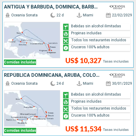
ANTIGUA Y BARBUDA, DOMINICA, BARBADOS, SANTA LUCIA, SAN VINCENT Y LAS GRANADINAS, ESTADOS UNIDOS, MÉXICO, JAMAICA, ISLAS CAIMÁN
Oceania Sonata
22 d
Miami
22/02/2029
Bebidas sin alcohol ilimitadas
Propinas incluidas
Todos los restaurantes incluidos
Cruceros 100% adultos
US$ 10,327
Tasas incluidas
Comidas incluidas
REPÚBLICA DOMINICANA, ARUBA, COLOMBIA, COSTA RICA, PANAMÁ, GRENADA, DOMINICA, SAN VINCENT Y LAS GRANADINAS, ESTADOS UNIDOS
Oceania Sonata
24 d
Miami
30/01/2029
Bebidas sin alcohol ilimitadas
Propinas incluidas
Todos los restaurantes incluidos
Cruceros 100% adultos
US$ 11,534
Tasas incluidas
Comidas incluidas