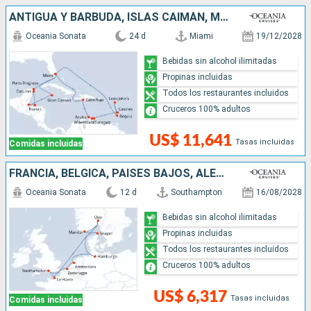
ANTIGUA Y BARBUDA, ISLAS CAIMÁN, MÉXICO, ESTADOS UNIDOS, SANTA LUCIA, BELICE, HONDURAS, ARUBA, SAN VINCENT Y LAS GRANADINAS, REPÚBLICA DOMINICANA
Oceania Sonata
24 d
Miami
19/12/2028
Bebidas sin alcohol ilimitadas
Propinas incluidas
Todos los restaurantes incluidos
Cruceros 100% adultos
US$ 11,641
Tasas incluidas
Comidas incluidas
FRANCIA, BÉLGICA, PAISES BAJOS, ALEMANIA, NORUEGA, DINAMARCA, REINO UNIDO
Oceania Sonata
12 d
Southampton
16/08/2028
Bebidas sin alcohol ilimitadas
Propinas incluidas
Todos los restaurantes incluidos
Cruceros 100% adultos
US$ 6,317
Tasas incluidas
Comidas incluidas