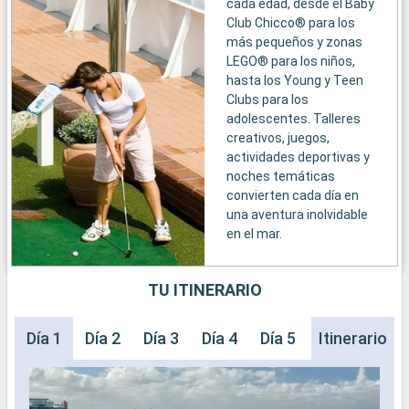
cada edad, desde el Baby
Club Chicco® para los
más pequeños y zonas
LEGO® para los niños,
hasta los Young y Teen
Clubs para los
adolescentes. Talleres
creativos, juegos,
actividades deportivas y
noches temáticas
convierten cada día en
una aventura inolvidable
en el mar.
TU ITINERARIO
Día 1
Día 2
Día 3
Día 4
Día 5
Día 6
Itinerario
Día 