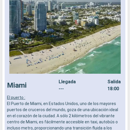
Llegada
Salida
Miami
---
18:00
El puerto :
L
El Puerto de Miami, en Estados Unidos, uno de los mayores
a
puertos de cruceros del mundo, goza de una ubicación ideal
b
en el corazón de la ciudad. A sólo 2 kilómetros del vibrante
s
centro de Miami, es fácilmente accesible en taxi, autobús o
e
incluso metro, proporcionando una transición fluida a los