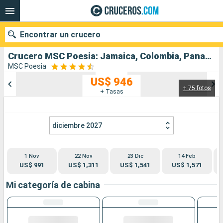
Encontrar un crucero
Crucero MSC Poesia: Jamaica, Colombia, Panamá, Costa Rica, Honduras, Belice, Estados Unidos salida desde Miami
MSC Poesia
US$ 946
+ 75 fotos
Nuestros destinos
+ Tasas
Fecha de salida
diciembre 2027
Puertos
Compañías
1 Nov
22 Nov
23 Dic
14 Feb
Buscar
US$ 991
US$ 1,311
US$ 1,541
US$ 1,571
Mi categoría de cabina