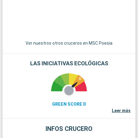
Caribe, están a poca distancia en barco y son un paraíso para
pasar el día en sus playas de arena blanca. Para los amantes
del submarinismo, los arrecifes de coral de Cayo Largo
ofrecen una experiencia submarina extraordinaria. Estos
destinos alrededor de Miami revelan la belleza natural y la
diversidad cultural de la región.
Ver nuestros otros cruceros en MSC Poesia
LAS INICIATIVAS ECOLÓGICAS
GREEN SCORE D
Leer más
INFOS CRUCERO