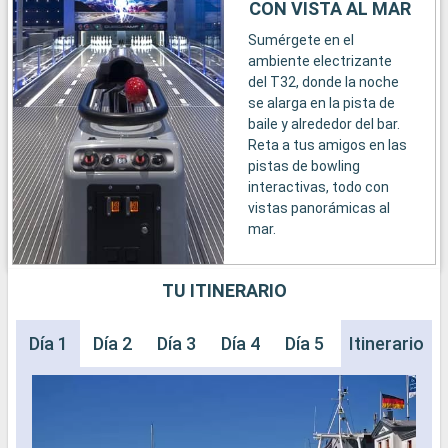
CON VISTA AL MAR
Sumérgete en el
ambiente electrizante
del T32, donde la noche
se alarga en la pista de
baile y alrededor del bar.
Reta a tus amigos en las
pistas de bowling
interactivas, todo con
vistas panorámicas al
mar.
TU ITINERARIO
Día 1
Día 2
Día 3
Día 4
Día 5
Día 6
Itinerario
Día 