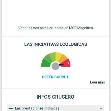
ofrece magníficos paisajes de lagunas y es ideal para la
observación de aves. La encantadora ciudad de Bad Doberan,
con su iglesia gótica y el famoso tren de vapor Molli, es una
excelente excursión de un día. Por último, la ciudad de
Schwerin, con su magnífico castillo sobre un lago, es una
visita obligada para los amantes de la historia y la
Ver nuestros otros cruceros en MSC Magnifica
arquitectura.
LAS INICIATIVAS ECOLÓGICAS
GREEN SCORE E
Leer más
INFOS CRUCERO
Las prestaciones incluídas