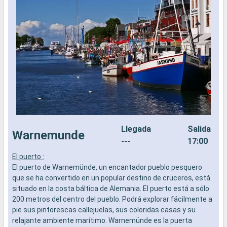
Llegada
Salida
Warnemunde
---
17:00
El puerto :
L
El puerto de Warnemünde, un encantador pueblo pesquero
a
que se ha convertido en un popular destino de cruceros, está
b
situado en la costa báltica de Alemania. El puerto está a sólo
s
200 metros del centro del pueblo. Podrá explorar fácilmente a
e
pie sus pintorescas callejuelas, sus coloridas casas y su
relajante ambiente marítimo. Warnemünde es la puerta