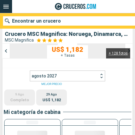
Encontrar un crucero
Crucero MSC Magnifica: Noruega, Dinamarca, Alemania salida desde Warnemunde
MSC Magnifica
US$ 1,182
+ 128 fotos
Nuestros destinos
+ Tasas
Fecha de salida
agosto 2027
Puertos
Compañías
MEJOR PRECIO
9 Ago
29 Ago
Buscar
Completo
US$ 1,182
Mi categoría de cabina