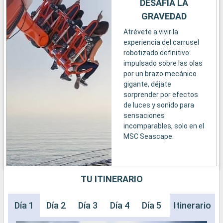
DESAFÍA LA
GRAVEDAD
Atrévete a vivir la
experiencia del carrusel
robotizado definitivo:
impulsado sobre las olas
por un brazo mecánico
gigante, déjate
sorprender por efectos
de luces y sonido para
sensaciones
incomparables, solo en el
MSC Seascape.
TU ITINERARIO
Día 1
Día 2
Día 3
Día 4
Día 5
Día 6
Itinerario
Día 