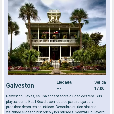
Llegada
Salida
Galveston
---
17:00
Galveston, Texas, es una encantadora ciudad costera. Sus
L
playas, como East Beach, son ideales para relajarse y
a
practicar deportes acuáticos. Descubra su rica historia
b
visitando el casco histórico y los museos. Seawall Boulevard
s