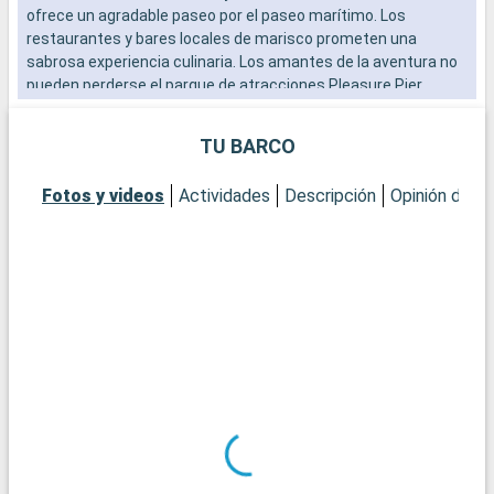
ofrece un agradable paseo por el paseo marítimo. Los
e
restaurantes y bares locales de marisco prometen una
sabrosa experiencia culinaria. Los amantes de la aventura no
pueden perderse el parque de atracciones Pleasure Pier.
Galveston combina historia, ocio y naturaleza para una escala
entretenida y cultural.
TU BARCO
Fotos y videos
Actividades
Descripción
Opinión del C