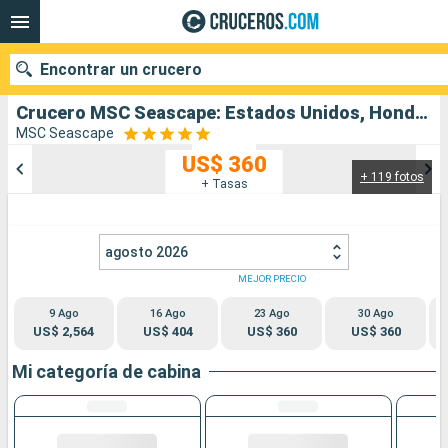
Encontrar un crucero
Crucero MSC Seascape: Estados Unidos, Honduras, México salida desde Galveston
MSC Seascape
US$ 360
+ 119 fotos
Nuestros destinos
+ Tasas
Fecha de salida
agosto 2026
Puertos
Compañías
MEJOR PRECIO
9 Ago
16 Ago
23 Ago
30 Ago
Buscar
US$ 2,564
US$ 404
US$ 360
US$ 360
Mi categoría de cabina