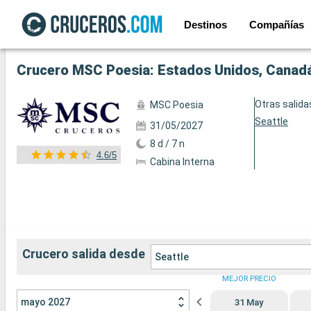
Destinos
Compañías
Ver las 75 fotos siguientes
Crucero MSC Poesia: Estados Unidos, Canadá
Otras salida
MSC Poesia
Seattle
31/05/2027
8 d / 7 n
4.6/5
Cabina Interna
Crucero salida desde
Seattle
MEJOR PRECIO
mayo 2027
31 May