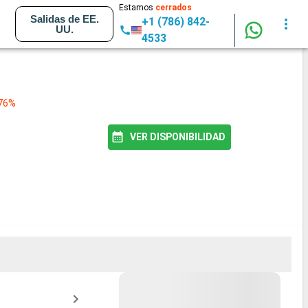
Estamos
cerrados
Salidas de EE.
+1 (786) 842-
UU.
4533
 76%
VER DISPONIBILIDAD