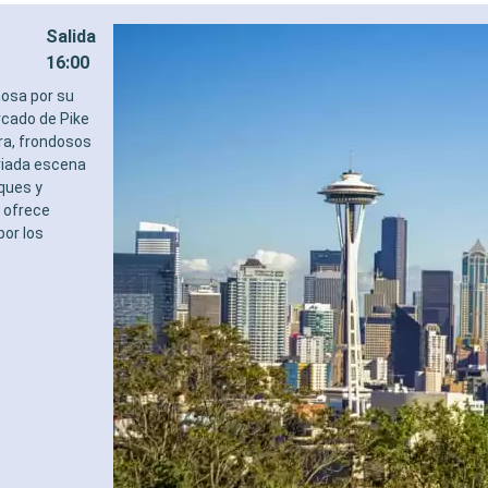
Salida
16:00
mosa por su
rcado de Pike
ra, frondosos
riada escena
sques y
 ofrece
por los