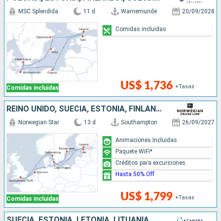
MSC Splendida
11 d
Warnemunde
20/09/2028
Comidas incluidas
US$ 1,736
+Tasas
Comidas incluidas
REINO UNIDO, SUECIA, ESTONIA, FINLANDIA, DINAMARCA, PAISES BAJOS
Norwegian Star
13 d
Southampton
26/09/2027
Animaciones Incluidas
Paquete WiFi*
Créditos para excursiones
Hasta 50% Off
US$ 1,799
+Tasas
Comidas incluidas
SUECIA, ESTONIA, LETONIA, LITUANIA, POLONIA, DINAMARCA