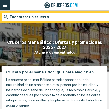
Encontrar un crucero
Cruceros Mar Báltico : Ofertas y promociones
Nuestros destinos
2026 - 2027
78 cruceros encontrados
Fecha de salida
Puertos
Compañías
Crucero por el mar Báltico: guía para elegir bien
Buscar
Un crucero por el mar Báltico permite pasar con toda
naturalidad de un ambiente a otro: pasear por los muelles y
los barrios de diseño de Copenhague, Estocolmo o Helsinki, y
cambiar después por completo de escenario entre las calles
adoquinadas, las murallas y las plazas antiguas de Tallin, Riga
o Gdansk.
ACCESO RÁPIDO