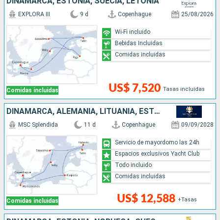
DINAMARCA, ESTONIA, SUECIA, LETONIA
EXPLORA III
9 d
Copenhague
25/08/2026
Wi-Fi incluido
Bebidas Incluidas
Comidas incluidas
US$ 7,520
Tasas incluidas
Comidas incluidas
DINAMARCA, ALEMANIA, LITUANIA, ESTONIA, FINLANDIA, SUECIA
MSC Splendida
11 d
Copenhague
09/09/2028
Servicio de mayordomo las 24h
Espacios exclusivos Yacht Club
Todo incluido
Comidas incluidas
US$ 12,588
+Tasas
Comidas incluidas