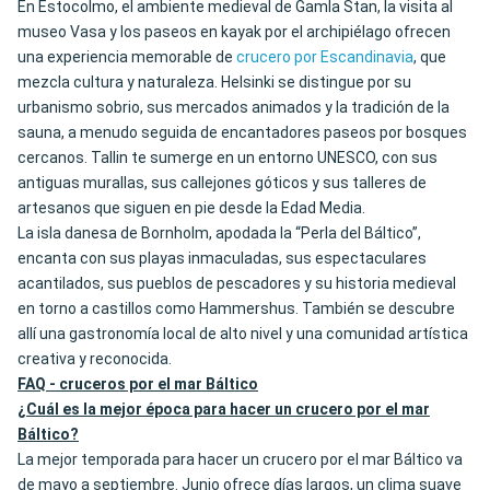
En Estocolmo, el ambiente medieval de Gamla Stan, la visita al
museo Vasa y los paseos en kayak por el archipiélago ofrecen
una experiencia memorable de
crucero por Escandinavia
, que
mezcla cultura y naturaleza. Helsinki se distingue por su
urbanismo sobrio, sus mercados animados y la tradición de la
sauna, a menudo seguida de encantadores paseos por bosques
cercanos. Tallin te sumerge en un entorno UNESCO, con sus
antiguas murallas, sus callejones góticos y sus talleres de
artesanos que siguen en pie desde la Edad Media.
La isla danesa de Bornholm, apodada la “Perla del Báltico”,
encanta con sus playas inmaculadas, sus espectaculares
acantilados, sus pueblos de pescadores y su historia medieval
en torno a castillos como Hammershus. También se descubre
allí una gastronomía local de alto nivel y una comunidad artística
creativa y reconocida.
FAQ - cruceros por el mar Báltico
¿Cuál es la mejor época para hacer un crucero por el mar
Báltico?
La mejor temporada para hacer un crucero por el mar Báltico va
de mayo a septiembre. Junio ofrece días largos, un clima suave