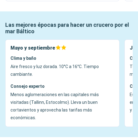
Las mejores épocas para hacer un crucero por el
mar Báltico
Mayo y septiembre
Jun
Clima y baño
Cli
Aire fresco y luz dorada. 10°C a 16°C. Tiempo
Temp
cambiante.
med
Consejo experto
Con
Menos aglomeraciones en las capitales más
Es e
visitadas (Tallinn, Estocolmo). Lleva un buen
en l
cortavientos y aprovecha las tarifas más
y e
económicas.