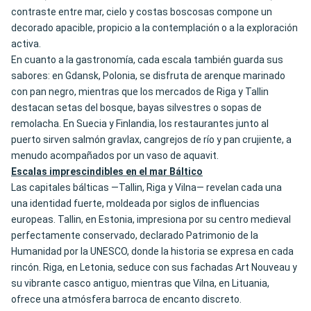
contraste entre mar, cielo y costas boscosas compone un
decorado apacible, propicio a la contemplación o a la exploración
activa.
En cuanto a la gastronomía, cada escala también guarda sus
sabores: en Gdansk, Polonia, se disfruta de arenque marinado
con pan negro, mientras que los mercados de Riga y Tallin
destacan setas del bosque, bayas silvestres o sopas de
remolacha. En Suecia y Finlandia, los restaurantes junto al
puerto sirven salmón gravlax, cangrejos de río y pan crujiente, a
menudo acompañados por un vaso de aquavit.
Escalas imprescindibles en el mar Báltico
Las capitales bálticas —Tallin, Riga y Vilna— revelan cada una
una identidad fuerte, moldeada por siglos de influencias
europeas. Tallin, en Estonia, impresiona por su centro medieval
perfectamente conservado, declarado Patrimonio de la
Humanidad por la UNESCO, donde la historia se expresa en cada
rincón. Riga, en Letonia, seduce con sus fachadas Art Nouveau y
su vibrante casco antiguo, mientras que Vilna, en Lituania,
ofrece una atmósfera barroca de encanto discreto.