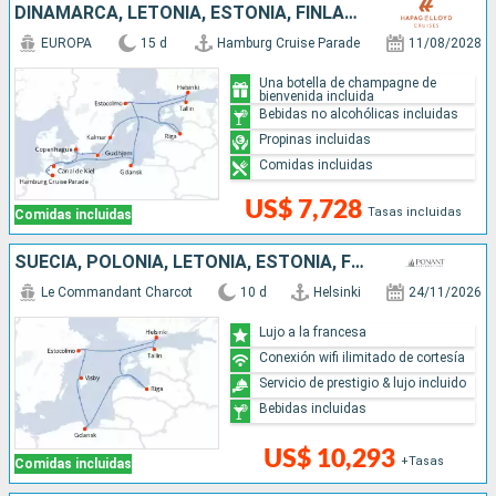
DINAMARCA, LETONIA, ESTONIA, FINLANDIA, SUECIA, POLONIA, ALEMANIA
EUROPA
15 d
Hamburg Cruise Parade
11/08/2028
Una botella de champagne de
bienvenida incluida
Bebidas no alcohólicas incluidas
Propinas incluidas
Comidas incluidas
US$ 7,728
Tasas incluidas
Comidas incluidas
SUECIA, POLONIA, LETONIA, ESTONIA, FINLANDIA
Le Commandant Charcot
10 d
Helsinki
24/11/2026
Lujo a la francesa
Conexión wifi ilimitado de cortesía
Servicio de prestigio & lujo incluido
Bebidas incluidas
US$ 10,293
+Tasas
Comidas incluidas