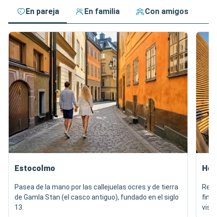
En pareja
En familia
Con amigos
Estocolmo
Hels
Pasea de la mano por las callejuelas ocres y de tierra
Regá
de Gamla Stan (el casco antiguo), fundado en el siglo
finl
13.
vista