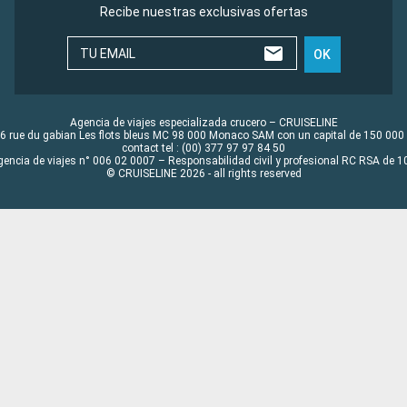
Recibe nuestras exclusivas ofertas
TU EMAIL
OK
Agencia de viajes especializada crucero – CRUISELINE
6 rue du gabian Les flots bleus MC 98 000 Monaco SAM con un capital de 150 000
contact tel : (00) 377 97 97 84 50
gencia de viajes n° 006 02 0007 – Responsabilidad civil y profesional RC RSA de
© CRUISELINE 2026 - all rights reserved