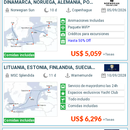
DINAMARCA, NORUEGA, ALEMANIA, POLONIA, LETONIA, SUECIA, ESTONIA, FINLANDIA
Norwegian Sun
10 d
Copenhague
05/09/2026
Animaciones Incluidas
Paquete WiFi*
Créditos para excursiones
Hasta 50% Off
US$ 5,059
+Tasas
Comidas incluidas
LITUANIA, ESTONIA, FINLANDIA, SUECIA, DINAMARCA, ALEMANIA
MSC Splendida
11 d
Warnemunde
10/09/2028
Servicio de mayordomo las 24h
Espacios exclusivos Yacht Club
Todo incluido
Comidas incluidas
US$ 6,296
+Tasas
Comidas incluidas