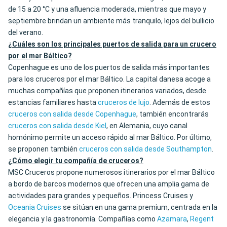
de 15 a 20 °C y una afluencia moderada, mientras que mayo y
septiembre brindan un ambiente más tranquilo, lejos del bullicio
del verano.
¿Cuáles son los principales puertos de salida para un crucero
por el mar Báltico?
Copenhague es uno de los puertos de salida más importantes
para los cruceros por el mar Báltico. La capital danesa acoge a
muchas compañías que proponen itinerarios variados, desde
estancias familiares hasta
cruceros de lujo
. Además de estos
cruceros con salida desde Copenhague
, también encontrarás
cruceros con salida desde Kiel
, en Alemania, cuyo canal
homónimo permite un acceso rápido al mar Báltico. Por último,
se proponen también
cruceros con salida desde Southampton
.
¿Cómo elegir tu compañía de cruceros?
MSC Cruceros propone numerosos itinerarios por el mar Báltico
a bordo de barcos modernos que ofrecen una amplia gama de
actividades para grandes y pequeños. Princess Cruises y
Oceania Cruises
se sitúan en una gama premium, centrada en la
elegancia y la gastronomía. Compañías como
Azamara
,
Regent