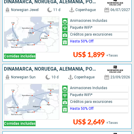
DINAMARCA, NORUEGA, ALEMANIA, POLONIA, LITUANIA, LETONIA, SUECIA, ESTONIA, FINLANDIA
Norwegian Jewel
11 d
Copenhague
06/07/2027
Animaciones Incluidas
Paquete WiFi*
Créditos para excursiones
Hasta 50% Off
US$ 1,899
+Tasas
Comidas incluidas
DINAMARCA, NORUEGA, ALEMANIA, POLONIA, LITUANIA, LETONIA, SUECIA, ESTONIA, FINLANDIA
Norwegian Sun
10 d
Copenhague
23/09/2026
Animaciones Incluidas
Paquete WiFi*
Créditos para excursiones
Hasta 50% Off
US$ 2,649
+Tasas
Comidas incluidas