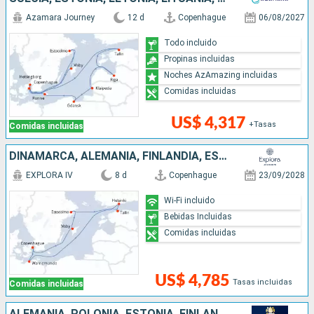
Azamara Journey
12 d
Copenhague
06/08/2027
Todo incluido
Propinas incluidas
Noches AzAmazing incluidas
Comidas incluidas
US$ 4,317
+Tasas
Comidas incluidas
DINAMARCA, ALEMANIA, FINLANDIA, ESTONIA, SUECIA
EXPLORA IV
8 d
Copenhague
23/09/2028
Wi-Fi incluido
Bebidas Incluidas
Comidas incluidas
US$ 4,785
Tasas incluidas
Comidas incluidas
ALEMANIA, POLONIA, ESTONIA, FINLANDIA, SUECIA, DINAMARCA