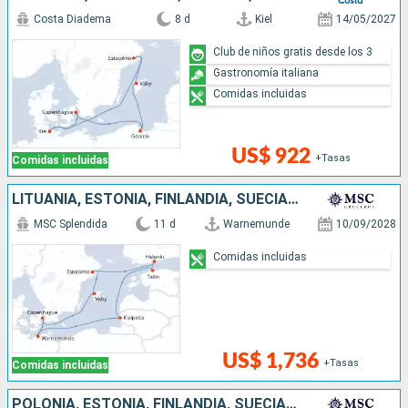
Costa Diadema
8 d
Kiel
14/05/2027
Club de niños gratis desde los 3
Gastronomía italiana
Comidas incluidas
US$ 922
+Tasas
Comidas incluidas
LITUANIA, ESTONIA, FINLANDIA, SUECIA, DINAMARCA, ALEMANIA
MSC Splendida
11 d
Warnemunde
10/09/2028
Comidas incluidas
US$ 1,736
+Tasas
Comidas incluidas
POLONIA, ESTONIA, FINLANDIA, SUECIA, DINAMARCA, ALEMANIA