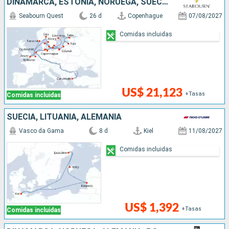
DINAMARCA, ESTONIA, NORUEGA, SUECIA, ALEMANIA, POLONIA, LITUANIA, BÉLGICA, HONDURAS, TURQUÍA, REINO UNIDO, LETONIA
Seabourn Quest
26 d
Copenhague
07/08/2027
Comidas incluidas
US$ 21,123
+Tasas
Comidas incluidas
SUECIA, LITUANIA, ALEMANIA
Vasco da Gama
8 d
Kiel
11/08/2027
Comidas incluidas
US$ 1,392
+Tasas
Comidas incluidas