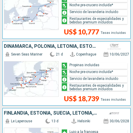
Noche pre-crucero incluida*
Servicio de lavanderia incluido
Restaurantes de especialidades y
bebidas premium incluidos
US$ 10,777
Tasas incluidas
DINAMARCA, POLONIA, LETONIA, ESTONIA, FINLANDIA, SUECIA, ALEMANIA, PAISES BAJOS
Seven Seas Mariner
21 d
Copenhague
10/06/2027
Propinas incluidas
Noche pre-crucero incluida*
Servicio de lavanderia incluido
Restaurantes de especialidades y
bebidas premium incluidos
US$ 18,739
Tasas incluidas
FINLANDIA, ESTONIA, SUECIA, LETONIA, POLONIA, ALEMANIA, DINAMARCA
Le Laperouse
13 d
Helsinki
30/06/2028
Lujo a la francesa