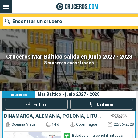
Encontrar un crucero
Nuestros destinos
Cruceros Mar Báltico salida en junio 2027 - 2028
8 cruceros encontrados
Fecha de salida
Puertos
Compañías
8
Sus criterios de búsqueda:
Mar Báltico - junio 2027 - 2028
cruceros
Buscar
Filtrar
Ordenar
DINAMARCA, ALEMANIA, POLONIA, LITUANIA, LETONIA, ESTONIA, FINLANDIA, SUECIA
Oceania Vista
14 d
Copenhague
22/06/2028
Bebidas sin alcohol ilimitadas