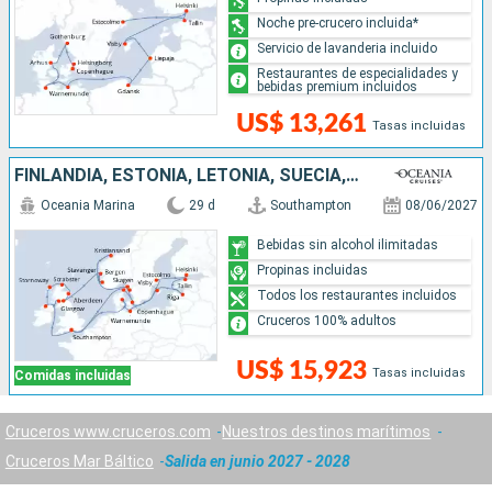
Noche pre-crucero incluida*
Servicio de lavanderia incluido
Restaurantes de especialidades y
bebidas premium incluidos
US$ 13,261
Tasas incluidas
FINLANDIA, ESTONIA, LETONIA, SUECIA, ALEMANIA, DINAMARCA, REINO UNIDO, IRLANDA, NORUEGA
Oceania Marina
29 d
Southampton
08/06/2027
Bebidas sin alcohol ilimitadas
Propinas incluidas
Todos los restaurantes incluidos
Cruceros 100% adultos
US$ 15,923
Tasas incluidas
Comidas incluidas
Cruceros www.cruceros.com
Nuestros destinos marítimos
Cruceros Mar Báltico
Salida en junio 2027 - 2028