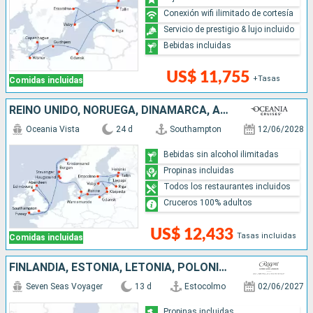
Conexión wifi ilimitado de cortesía
Servicio de prestigio & lujo incluido
Bebidas incluidas
US$ 11,755
+Tasas
Comidas incluidas
REINO UNIDO, NORUEGA, DINAMARCA, ALEMANIA, POLONIA, LITUANIA, LETONIA, ESTONIA, FINLANDIA, SUECIA
Oceania Vista
24 d
Southampton
12/06/2028
Bebidas sin alcohol ilimitadas
Propinas incluidas
Todos los restaurantes incluidos
Cruceros 100% adultos
US$ 12,433
Tasas incluidas
Comidas incluidas
FINLANDIA, ESTONIA, LETONIA, POLONIA, ALEMANIA, SUECIA, DINAMARCA
Seven Seas Voyager
13 d
Estocolmo
02/06/2027
Propinas incluidas