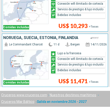
Conexión wifi ilimitado de cortesía
Servicio de prestigio & lujo incluido
Bebidas incluidas
US$ 10,293
+Tasas
Comidas incluidas
NORUEGA, SUECIA, ESTONIA, FINLANDIA
Le Commandant Charcot
11 d
Bergen
14/11/2026
Lujo a la francesa
Conexión wifi ilimitado de cortesía
Servicio de prestigio & lujo incluido
Bebidas incluidas
US$ 11,471
+Tasas
Comidas incluidas
Cruceros www.cruceros.com
Nuestros destinos marítimos
Cruceros Mar Báltico
Salida en noviembre 2026 - 2027