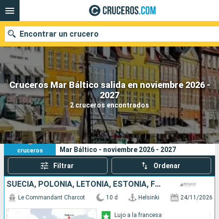
Encontrar un crucero
Cruceros Mar Báltico salida en noviembre 2026 -
Nuestros destinos
2027
2 cruceros encontrados
Fecha de salida
Puertos
Compañías
2
Sus criterios de búsqueda:
Mar Báltico - noviembre 2026 - 2027
cruceros
Buscar
Filtrar
Ordenar
SUECIA, POLONIA, LETONIA, ESTONIA, FINLANDIA
Le Commandant Charcot
10 d
Helsinki
24/11/2026
Lujo a la francesa