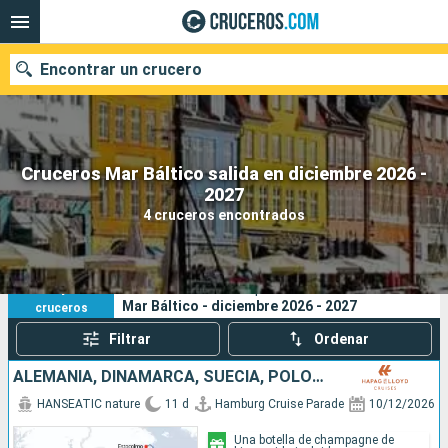
Encontrar un crucero
Cruceros Mar Báltico salida en diciembre 2026 -
Nuestros destinos
2027
4 cruceros encontrados
Fecha de salida
Puertos
Compañías
4
Sus criterios de búsqueda:
Mar Báltico - diciembre 2026 - 2027
cruceros
Buscar
Filtrar
Ordenar
ALEMANIA, DINAMARCA, SUECIA, POLONIA
HANSEATIC nature
11 d
Hamburg Cruise Parade
10/12/2026
Una botella de champagne de