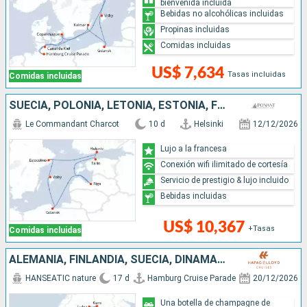
bienvenida incluida
Bebidas no alcohólicas incluidas
Propinas incluidas
Comidas incluidas
US$ 7,634
Tasas incluidas
Comidas incluidas
SUECIA, POLONIA, LETONIA, ESTONIA, FINLANDIA
Le Commandant Charcot
10 d
Helsinki
12/12/2026
Lujo a la francesa
Conexión wifi ilimitado de cortesía
Servicio de prestigio & lujo incluido
Bebidas incluidas
US$ 10,367
+Tasas
Comidas incluidas
ALEMANIA, FINLANDIA, SUECIA, DINAMARCA
HANSEATIC nature
17 d
Hamburg Cruise Parade
20/12/2026
Una botella de champagne de