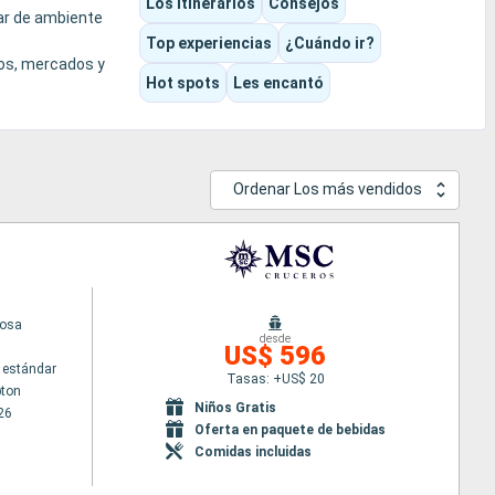
Los itinerarios
Consejos
iar de ambiente
Top experiencias
¿Cuándo ir?
eos, mercados y
Hot spots
Les encantó
 de estar en una
Ordenar Los más vendidos
uosa
desde
US$ 596
 estándar
Tasas: +US$ 20
ton
Niños Gratis
26
Oferta en paquete de bebidas
Comidas incluidas