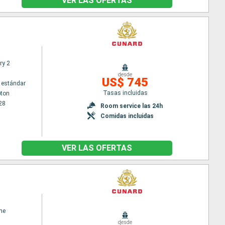
VER LAS OFERTAS
ry 2
desde
US$ 745
 estándar
Tasas incluidas
ton
28
Room service las 24h
Comidas incluidas
VER LAS OFERTAS
ne
desde