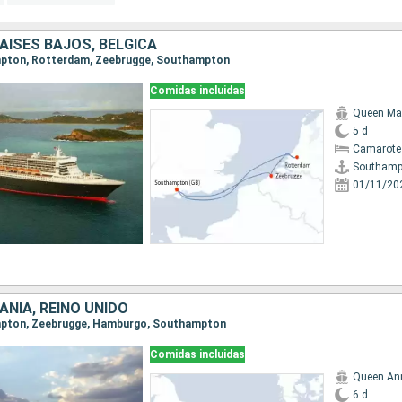
PAISES BAJOS, BÉLGICA
ampton, Rotterdam, Zeebrugge, Southampton
Comidas incluidas
Queen Ma
5 d
Camarote
Southamp
01/11/20
ANIA, REINO UNIDO
ampton, Zeebrugge, Hamburgo, Southampton
Comidas incluidas
Queen An
6 d