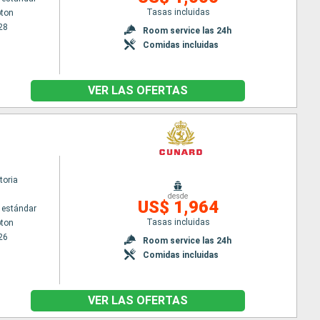
Tasas incluidas
ton
28
Room service las 24h
Comidas incluidas
VER LAS OFERTAS
toria
desde
US$ 1,964
 estándar
Tasas incluidas
ton
26
Room service las 24h
Comidas incluidas
VER LAS OFERTAS