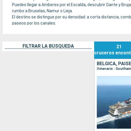
Puedes llegar a Amberes por el Escalda, descubrir Gante y Bruj
rumbo a Bruselas, Namur o Lieja.
El destino se distingue por su densidad: a corta distancia, co
paseos por los canales.
Es un crucero más cultural que costero, ideal si te gustan las 
Europa del Norte a escala humana.
FILTRAR LA BÚSQUEDA
21
cruceros
encont
BÉLGICA, PAIS
Itinerario : South