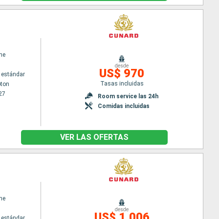
ne
desde
US$ 970
 estándar
Tasas incluidas
ton
27
Room service las 24h
Comidas incluidas
VER LAS OFERTAS
ne
desde
US$ 1,006
 estándar