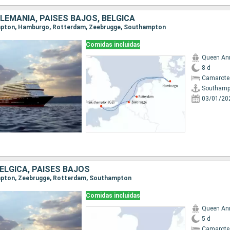
ALEMANIA, PAISES BAJOS, BÉLGICA
ampton, Hamburgo, Rotterdam, Zeebrugge, Southampton
Comidas incluidas
Queen An
8 d
Camarote
Southamp
03/01/20
BÉLGICA, PAISES BAJOS
ampton, Zeebrugge, Rotterdam, Southampton
Comidas incluidas
Queen An
5 d
Camarote