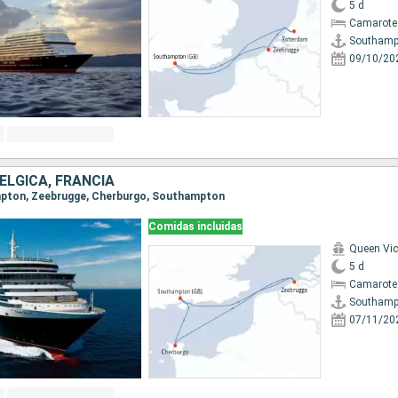
5 d
Camarote
Southamp
09/10/20
BÉLGICA, FRANCIA
ampton, Zeebrugge, Cherburgo, Southampton
Comidas incluidas
Queen Vic
5 d
Camarote 
Southamp
07/11/20