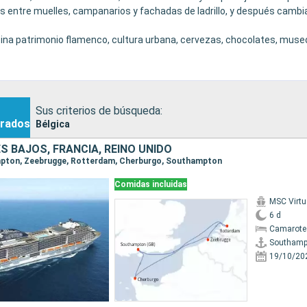
as entre muelles, campanarios y fachadas de ladrillo, y después camb
mbina patrimonio flamenco, cultura urbana, cervezas, chocolates, mus
escalas que se recorren fácilmente a pie, con una auténtica sensación
Sus criterios de búsqueda:
rados
Bélgica
ES BAJOS, FRANCIA, REINO UNIDO
ampton, Zeebrugge, Rotterdam, Cherburgo, Southampton
Comidas incluidas
MSC Virt
6 d
Camarote
Southamp
19/10/20