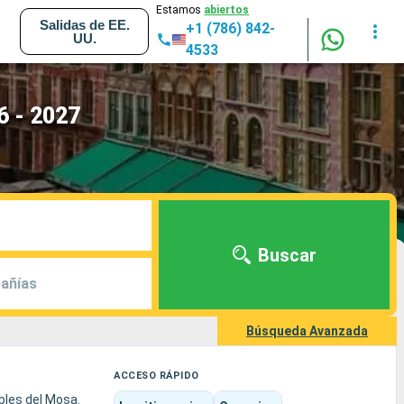
Estamos
abiertos
Salidas de EE.
+1 (786) 842-
UU.
4533
6 - 2027
Buscar
añías
Búsqueda Avanzada
ACCESO RÁPIDO
bles del Mosa.