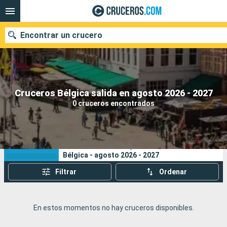
Encontrar un crucero
Nuestros destinos
Cruceros Bélgica salida en agosto 2026 - 2027
0 cruceros encontrados
Fecha de salida
Puertos
Compañías
Sus criterios de búsqueda:
Bélgica - agosto 2026 - 2027
Buscar
Filtrar
Ordenar
En estos momentos no hay cruceros disponibles.