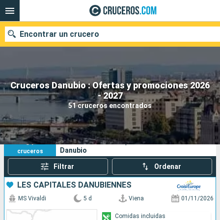
Encontrar un crucero
Cruceros Danubio : Ofertas y promociones 2026
Nuestros destinos
- 2027
51 cruceros encontrados
Fecha de salida
Puertos
Compañías
51
Sus criterios de búsqueda:
Danubio
cruceros
Buscar
Filtrar
Ordenar
LES CAPITALES DANUBIENNES
MS Vivaldi
5 d
Viena
01/11/2026
Comidas incluidas