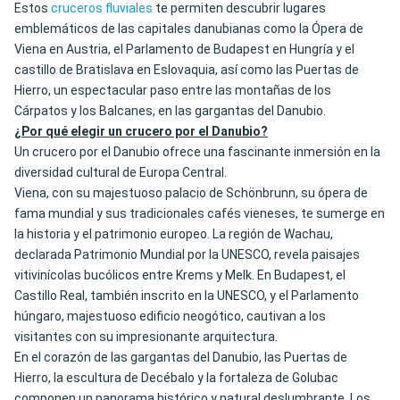
Estos
cruceros fluviales
te permiten descubrir lugares
emblemáticos de las capitales danubianas como la Ópera de
Viena en Austria, el Parlamento de Budapest en Hungría y el
castillo de Bratislava en Eslovaquia, así como las Puertas de
Hierro, un espectacular paso entre las montañas de los
Cárpatos y los Balcanes, en las gargantas del Danubio.
¿Por qué elegir un crucero por el Danubio?
Un crucero por el Danubio ofrece una fascinante inmersión en la
diversidad cultural de Europa Central.
Viena, con su majestuoso palacio de Schönbrunn, su ópera de
fama mundial y sus tradicionales cafés vieneses, te sumerge en
la historia y el patrimonio europeo. La región de Wachau,
declarada Patrimonio Mundial por la UNESCO, revela paisajes
vitivinícolas bucólicos entre Krems y Melk. En Budapest, el
Castillo Real, también inscrito en la UNESCO, y el Parlamento
húngaro, majestuoso edificio neogótico, cautivan a los
visitantes con su impresionante arquitectura.
En el corazón de las gargantas del Danubio, las Puertas de
Hierro, la escultura de Decébalo y la fortaleza de Golubac
componen un panorama histórico y natural deslumbrante. Los