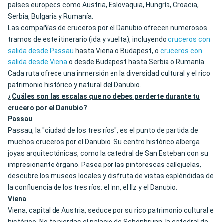
países europeos como Austria, Eslovaquia, Hungría, Croacia,
Serbia, Bulgaria y Rumanía.
Las compañías de cruceros por el Danubio ofrecen numerosos
tramos de este itinerario (ida y vuelta), incluyendo
cruceros con
salida desde Passau
hasta Viena o Budapest, o
cruceros con
salida desde Viena
o desde Budapest hasta Serbia o Rumanía.
Cada ruta ofrece una inmersión en la diversidad cultural y el rico
patrimonio histórico y natural del Danubio.
¿Cuáles son las escalas que no debes perderte durante tu
crucero por el Danubio?
Passau
Passau, la "ciudad de los tres ríos", es el punto de partida de
muchos cruceros por el Danubio. Su centro histórico alberga
joyas arquitectónicas, como la catedral de San Esteban con su
impresionante órgano. Pasea por las pintorescas callejuelas,
descubre los museos locales y disfruta de vistas espléndidas de
la confluencia de los tres ríos: el Inn, el Ilz y el Danubio.
Viena
Viena, capital de Austria, seduce por su rico patrimonio cultural e
histórico. No te pierdas el palacio de Schönbrunn, la catedral de