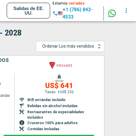
Estamos
cerrados
Salidas de EE.
+1 (786) 842-
UU.
4533
- 2028
Ordenar Los más vendidos
IDOS
desde
y
US$ 641
Tasas: +US$ 232
tándar
Wifi estándar incluido
Bebidas sin alcohol incluidas
Restaurantes de especialidades
incluidos
Cruceros 100% para adultos
Comidas incluidas