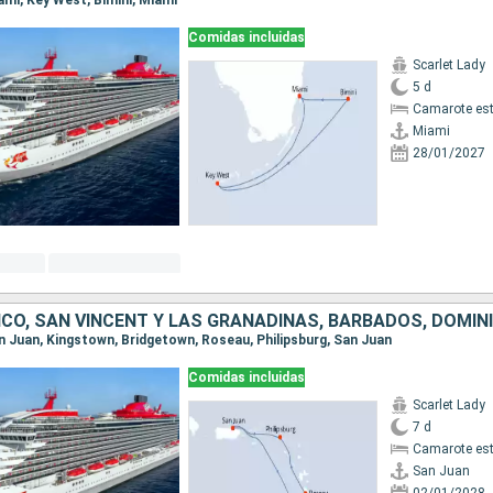
iami, Key West, Bimini, Miami
Comidas incluidas
Scarlet Lady
5 d
Camarote es
Miami
28/01/2027
San Juan, Kingstown, Bridgetown, Roseau, Philipsburg, San Juan
Comidas incluidas
Scarlet Lady
7 d
Camarote es
San Juan