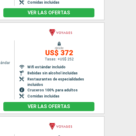
Comidas incluidas
VER LAS OFERTAS
desde
US$ 372
Tasas: +US$ 252
tándar
Wifi estándar incluido
Bebidas sin alcohol incluidas
Restaurantes de especialidades
incluidos
Cruceros 100% para adultos
Comidas incluidas
VER LAS OFERTAS