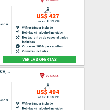
desde
US$ 427
Tasas: +US$ 239
tándar
Wifi estándar incluido
Bebidas sin alcohol incluidas
Restaurantes de especialidades
incluidos
Cruceros 100% para adultos
Comidas incluidas
VER LAS OFERTAS
PUERTO RICO, SAN VINCENT Y LAS GRANADINAS, BARBADOS, DOMINICA, SAN MARTÍN
desde
US$ 494
Tasas: +US$ 191
tándar
Wifi estándar incluido
Bebidas sin alcohol incluidas