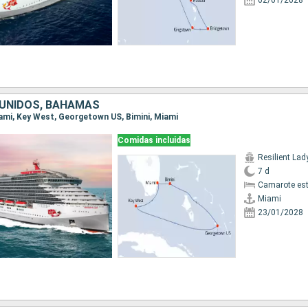
02/01/2028
UNIDOS, BAHAMAS
Miami, Key West, Georgetown US, Bimini, Miami
Comidas incluidas
Resilient Lad
7 d
Camarote es
Miami
23/01/2028