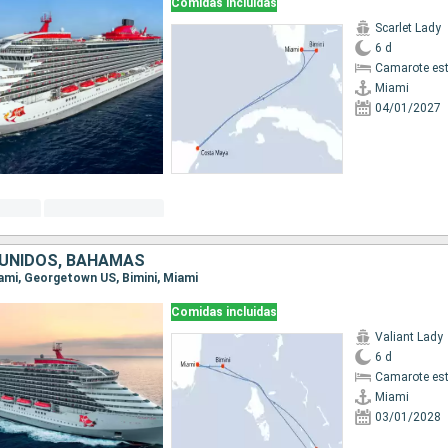
Comidas incluidas
Scarlet Lady
6 d
Camarote es
Miami
04/01/2027
UNIDOS, BAHAMAS
Miami, Georgetown US, Bimini, Miami
Comidas incluidas
Valiant Lady
6 d
Camarote es
Miami
03/01/2028