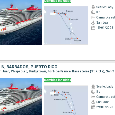
Comidas incluidas
Scarlet Lady
8 d
Camarote es
San Juan
15/01/2028
ÍN, BARBADOS, PUERTO RICO
Comidas incluidas
Scarlet Lady
8 d
Camarote es
San Juan
29/01/2028