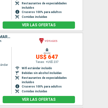
Restaurantes de especialidades
incluidos
Cruceros 100% para adultos
Comidas incluidas
VER LAS OFERTAS
PUERTO RICO, BARBADOS, SANTA LUCIA, ANTIGUA Y BARBUDA, SAN MARTÍN
n
desde
US$ 647
Tasas: +US$ 237
tándar
Wifi estándar incluido
Bebidas sin alcohol incluidas
Restaurantes de especialidades
incluidos
Cruceros 100% para adultos
Comidas incluidas
VER LAS OFERTAS