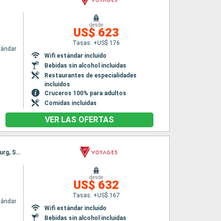
desde
US$ 623
Tasas: +US$ 176
tándar
Wifi estándar incluido
Bebidas sin alcohol incluidas
Restaurantes de especialidades
incluidos
Cruceros 100% para adultos
Comidas incluidas
VER LAS OFERTAS
Itinerario : San Juan, San Thomas, Road Town, Basseterre (St Kitts), Saint John's, Philipsburg, San Juan
desde
US$ 632
Tasas: +US$ 167
tándar
Wifi estándar incluido
Bebidas sin alcohol incluidas