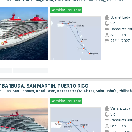
San Juan, Road Town, Bridgetown, Castries, Roseau, Philipsburg, San Juan
Comidas incluidas
Scarlet Lady
8 d
Camarote es
San Juan
27/11/2027
Y BARBUDA, SAN MARTÍN, PUERTO RICO
Comidas incluidas
Valiant Lady
8 d
Camarote es
San Juan