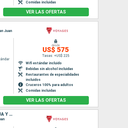
Comidas incluidas
VER LAS OFERTAS
San Juan
desde
US$ 575
Tasas: +US$ 225
tándar
Wifi estándar incluido
Bebidas sin alcohol incluidas
Restaurantes de especialidades
incluidos
Cruceros 100% para adultos
Comidas incluidas
VER LAS OFERTAS
PUERTO RICO, BARBADOS, SAN VINCENT Y LAS GRANADINAS, ANTIGUA Y BARBUDA, SAN MARTÍN
uan