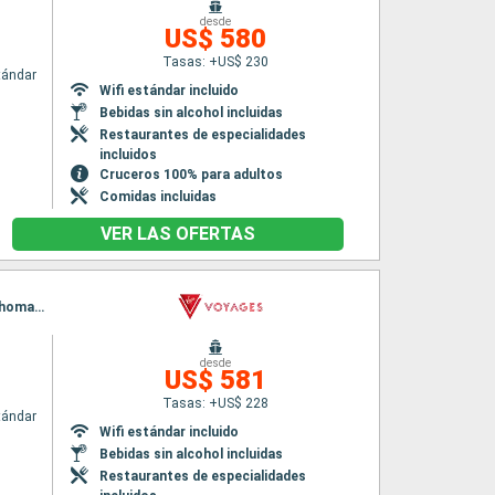
desde
US$ 580
Tasas: +US$ 230
tándar
Wifi estándar incluido
Bebidas sin alcohol incluidas
Restaurantes de especialidades
incluidos
Cruceros 100% para adultos
Comidas incluidas
VER LAS OFERTAS
Itinerario : San Juan, Philipsburg, Bridgetown, Fort-de-France, Basseterre (St Kitts), San Thomas, San Juan
desde
US$ 581
Tasas: +US$ 228
tándar
Wifi estándar incluido
Bebidas sin alcohol incluidas
Restaurantes de especialidades