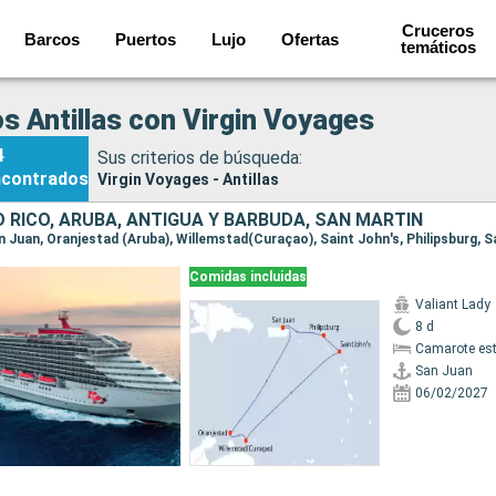
Cruceros
Barcos
Puertos
Lujo
Ofertas
temáticos
s Antillas con Virgin Voyages
4
Sus criterios de búsqueda:
ncontrados
Virgin Voyages - Antillas
 RICO, ARUBA, ANTIGUA Y BARBUDA, SAN MARTÍN
an Juan, Oranjestad (Aruba), Willemstad(Curaçao), Saint John's, Philipsburg, 
Comidas incluidas
Valiant Lady
8 d
Camarote es
San Juan
06/02/2027