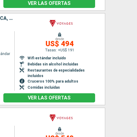
VER LAS OFERTAS
PUERTO RICO, SAN VINCENT Y LAS GRANADINAS, BARBADOS, DOMINICA, SAN MARTÍN
desde
US$ 494
Tasas: +US$ 191
tándar
Wifi estándar incluido
Bebidas sin alcohol incluidas
Restaurantes de especialidades
incluidos
Cruceros 100% para adultos
Comidas incluidas
VER LAS OFERTAS
desde