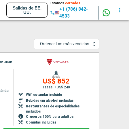
Estamos
cerrados
Salidas de EE.
+1 (786) 842-
UU.
4533
Ordenar Los más vendidos
San Juan
desde
US$ 852
Tasas: +US$ 240
tándar
Wifi estándar incluido
Bebidas sin alcohol incluidas
Restaurantes de especialidades
incluidos
Cruceros 100% para adultos
Comidas incluidas