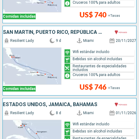
Cruceros 100% para adultos
US$ 740
+Tasas
Comidas incluidas
SAN MARTÍN, PUERTO RICO, REPÚBLICA DOMINICANA, BAHAMAS, ESTADOS UNIDOS
Resilient Lady
9 d
Miami
20/11/2027
Wifi estándar incluido
Bebidas sin alcohol incluidas
Restaurantes de especialidades
incluidos
Cruceros 100% para adultos
US$ 746
+Tasas
Comidas incluidas
ESTADOS UNIDOS, JAMAICA, BAHAMAS
Resilient Lady
8 d
Miami
01/11/2026
Wifi estándar incluido
Bebidas sin alcohol incluidas
Restaurantes de especialidades