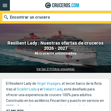
Encontrar un crucero
Resilient Lady : Nuestras ofertas de cruceros
Nuestros destinos
2026 - 2027
46 cruceros encontrados
Fecha de salida
Puertos
Compañías
Ver las 219 fotos siguientes
Buscar
El Resilient Lady de
Virgin Voyages
, el tercer barco de la flota
tras el
Scarlet Lady
y el
Valiant Lady
, está diseñado para
ofrecer una experiencia de crucero 100% para adultos.
Construido en los astilleros Fincantieri y puesto en servicio en
2023, ofrece a los pasajeros un entretenimiento único y un
+
Leer más