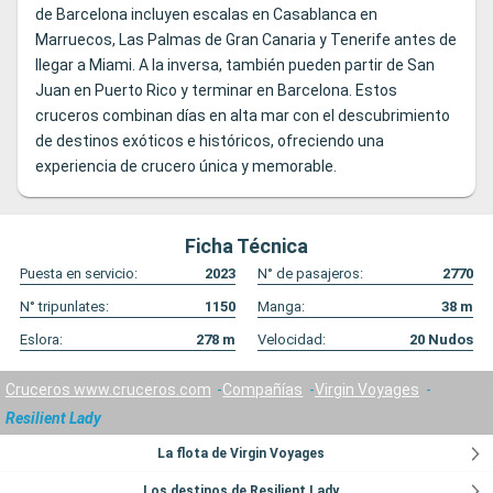
de Barcelona incluyen escalas en Casablanca en
Marruecos, Las Palmas de Gran Canaria y Tenerife antes de
llegar a Miami. A la inversa, también pueden partir de San
Juan en Puerto Rico y terminar en Barcelona. Estos
cruceros combinan días en alta mar con el descubrimiento
de destinos exóticos e históricos, ofreciendo una
experiencia de crucero única y memorable.
Ficha Técnica
Puesta en servicio:
2023
N° de pasajeros:
2770
N° tripunlates:
1150
Manga:
38
m
Eslora:
278
m
Velocidad:
20
Nudos
Cruceros www.cruceros.com
Compañías
Virgin Voyages
Resilient Lady
La flota de Virgin Voyages
Los destinos de Resilient Lady