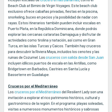
incluyen escalas de
crucero en las Bahamas
, como el
Beach Club at Bimini de Virgin Voyages. Este beach club
exclusivo ofrece cabañas privadas, fiestas en la piscina,
snorkeling, buceo en pecios y la posibilidad de nadar con
rayas. Estos itinerarios también pueden incluir escalas en
Puerto Plata, en la República Dominicana, donde podrás
explorar las cercanas cataratas Damajagua y disfrutar de
actividades como tirolina y natación, así como en Gran
Turca, en las islas Turcas y Caicos. También hay cruceros
para descubrir la Riviera Maya, incluidos los cenotes y las
ruinas de Cozumel. Los
cruceros con salida desde San Juan
incluyen idílicos puertos de escala en las Antillas, como
Bridgetown en Barbados, Castries en Santa Lucía y
Basseterre en Guadalupe.
Cruceros por el Mediterráneo
Los
cruceros por el Mediterráneo
del Resilient Lady son una
invitación a explorar el rico patrimonio histórico, cultural y
gastronómico de la región. En el programa: playas soleadas,
visitas a numerosos monumentos históricos y sabrosas