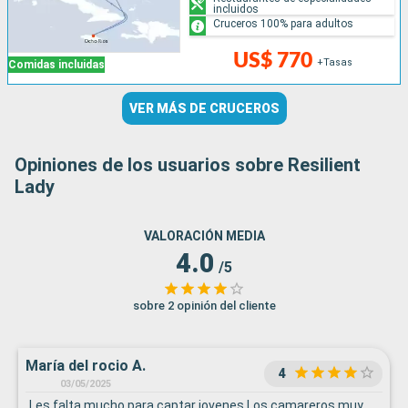
incluidos
Cruceros 100% para adultos
US$ 770
+Tasas
Comidas incluidas
VER MÁS DE CRUCEROS
Opiniones de los usuarios sobre Resilient
Lady
VALORACIÓN MEDIA
4.0
/5
sobre 2 opinión del cliente
María del rocio A.
4
03/05/2025
Les falta mucho para captar jovenes Los camareros muy