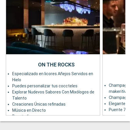
ON THE ROCKS
Especializado en licores Añejos Servidos en
Hielo
Champagne 
Puedes personalizar tus coccteles
makeritivos
Explorar Nudevos Sabores Con Mixólogos de
Champagne,
Talento
Elegante a
Creaciones Únicas refinadas
Puente 7
Música en Directo
Puente 6