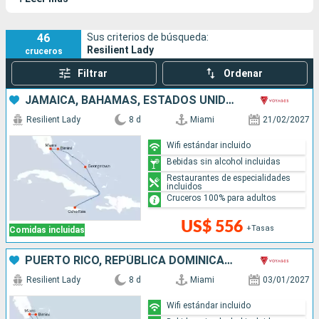
ambiente festivo con noches y eventos temáticos
espectaculares, así como una variedad de opciones
gastronómicas innovadoras.
46
Sus criterios de búsqueda:
Resilient Lady
cruceros
Filtrar
Ordenar
JAMAICA, BAHAMAS, ESTADOS UNIDOS
Resilient Lady
8 d
Miami
21/02/2027
Wifi estándar incluido
Bebidas sin alcohol incluidas
Restaurantes de especialidades
incluidos
Cruceros 100% para adultos
US$ 556
+Tasas
Comidas incluidas
PUERTO RICO, REPÚBLICA DOMINICANA, BAHAMAS, ESTADOS UNIDOS
Resilient Lady
8 d
Miami
03/01/2027
Wifi estándar incluido