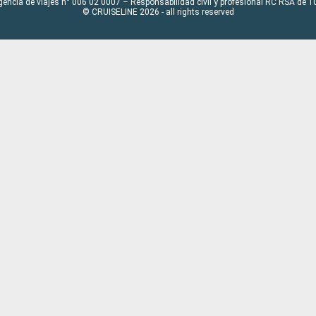
gencia de viajes n° 006 02 0007 – Responsabilidad civil y profesional RC RSA de
© CRUISELINE 2026 - all rights reserved