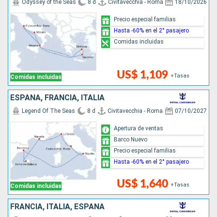
Odyssey of the Seas
8 d
Civitavecchia - Roma
18/10/2026
Precio especial familias
Hasta -60% en el 2° pasajero
Comidas incluidas
US$ 1,109
+Tasas
Comidas incluidas
ESPAÑA, FRANCIA, ITALIA
Legend Of The Seas
8 d
Civitavecchia - Roma
07/10/2027
Apertura de ventas
Barco Nuevo
Precio especial familias
Hasta -60% en el 2° pasajero
US$ 1,640
+Tasas
Comidas incluidas
FRANCIA, ITALIA, ESPAÑA