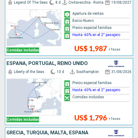
Legend Of The Seas
8 d
Civitavecchia - Roma
19/08/2027
Apertura de ventas
Barco Nuevo
Precio especial familias
Hasta -60% en el 2° pasajero
US$ 1,987
+Tasas
Comidas incluidas
ESPAÑA, PORTUGAL, REINO UNIDO
Liberty of the Seas
10 d
Southampton
31/08/2026
Precio especial familias
Hasta -60% en el 2° pasajero
Comidas incluidas
US$ 1,796
+Tasas
Comidas incluidas
GRECIA, TURQUÍA, MALTA, ESPAÑA