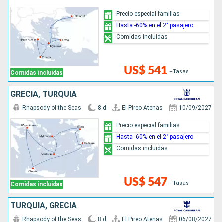
Precio especial familias
Hasta -60% en el 2° pasajero
Comidas incluidas
US$ 541
+Tasas
Comidas incluidas
GRECIA, TURQUÍA
Rhapsody of the Seas
8 d
El Pireo Atenas
10/09/2027
Precio especial familias
Hasta -60% en el 2° pasajero
Comidas incluidas
US$ 547
+Tasas
Comidas incluidas
TURQUÍA, GRECIA
Rhapsody of the Seas
8 d
El Pireo Atenas
06/08/2027