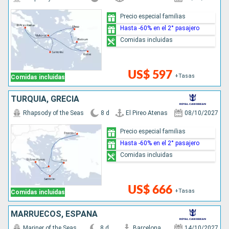
Precio especial familias
Hasta -60% en el 2° pasajero
Comidas incluidas
US$ 597
+Tasas
Comidas incluidas
TURQUÍA, GRECIA
Rhapsody of the Seas
8 d
El Pireo Atenas
08/10/2027
Precio especial familias
Hasta -60% en el 2° pasajero
Comidas incluidas
US$ 666
+Tasas
Comidas incluidas
MARRUECOS, ESPAÑA
Mariner of the Seas
8 d
Barcelona
14/10/2027