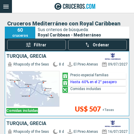
Cruceros Mediterráneo con Royal Caribbean
60
Sus criterios de búsqueda:
Royal Caribbean - Mediterráneo
cruceros
Filtrar
Ordenar
TURQUÍA, GRECIA
Rhapsody of the Seas
8 d
El Pireo Atenas
09/07/2027
Precio especial familias
Hasta -60% en el 2° pasajero
Comidas incluidas
US$ 507
+Tasas
Comidas incluidas
TURQUÍA, GRECIA
Rhapsody of the Seas
8 d
El Pireo Atenas
16/07/2027