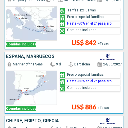
Odyssey of the Seas
8 d
Civitavecchia - Roma
19/09/2027
Tarifas exclusivas
Precio especial familias
Hasta -60% en el 2° pasajero
Comidas incluidas
US$ 842
+Tasas
Comidas incluidas
ESPAÑA, MARRUECOS
Mariner of the Seas
9 d
Barcelona
24/06/2027
Precio especial familias
Hasta -60% en el 2° pasajero
Comidas incluidas
US$ 886
+Tasas
Comidas incluidas
CHIPRE, EGIPTO, GRECIA