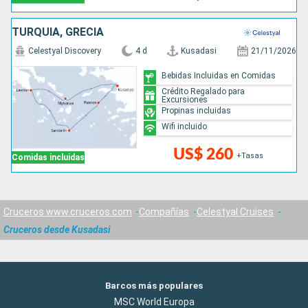
TURQUÍA, GRECIA
Celestyal Discovery
4 d
Kusadasi
21/11/2026
Bebidas Incluidas en Comidas
Crédito Regalado para
Excursiones
Propinas incluidas
Wifi incluido
US$ 260
+Tasas
Comidas incluidas
Cruceros www.cruceros.com
Compañías
Celestyal Cruises
Cruceros desde Kusadasi
Barcos más populares
MSC World Europa