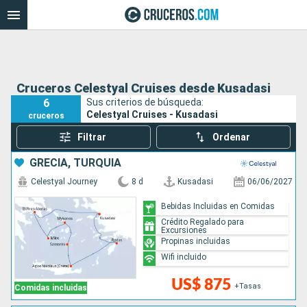
Cruceros Celestyal Cruises desde Kusadasi
6
Sus criterios de búsqueda:
Celestyal Cruises - Kusadasi
cruceros
Filtrar
Ordenar
GRECIA, TURQUÍA
Celestyal Journey
8 d
Kusadasi
06/06/2027
Bebidas Incluidas en Comidas
Crédito Regalado para
Excursiones
Propinas incluidas
Wifi incluido
US$ 875
+Tasas
Comidas incluidas