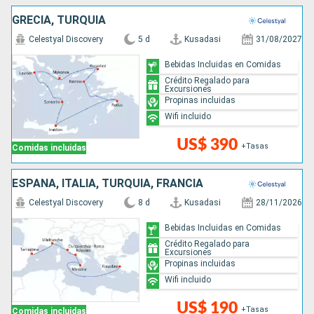
GRECIA, TURQUÍA
Celestyal Discovery
5 d
Kusadasi
31/08/2027
Bebidas Incluidas en Comidas
Crédito Regalado para
Excursiones
Propinas incluidas
Wifi incluido
US$ 390
+Tasas
Comidas incluidas
ESPAÑA, ITALIA, TURQUÍA, FRANCIA
Celestyal Discovery
8 d
Kusadasi
28/11/2026
Bebidas Incluidas en Comidas
Crédito Regalado para
Excursiones
Propinas incluidas
Wifi incluido
US$ 190
+Tasas
Comidas incluidas