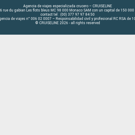
Agencia de viajes especializada crucero – CRUISELINE
6 rue du gabian Les flots bleus MC 98 000 Monaco SAM con un capital de 150 000
contact tel : (00) 377 97 97 84 50
gencia de viajes n° 006 02 0007 – Responsabilidad civil y profesional RC RSA de
© CRUISELINE 2026 - all rights reserved