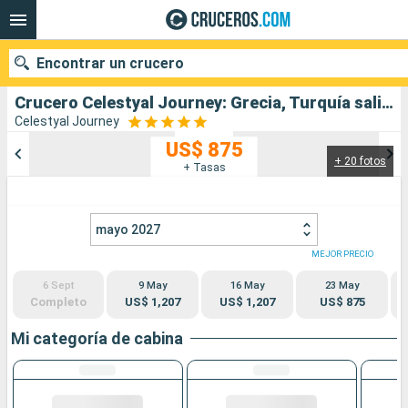
Encontrar un crucero
Crucero Celestyal Journey: Grecia, Turquía salida desde Kusadasi
Celestyal Journey
US$ 875
+ 20 fotos
Nuestros destinos
+ Tasas
Fecha de salida
mayo 2027
Puertos
Compañías
MEJOR PRECIO
6 Sept
9 May
16 May
23 May
Buscar
Completo
US$ 1,207
US$ 1,207
US$ 875
Mi categoría de cabina