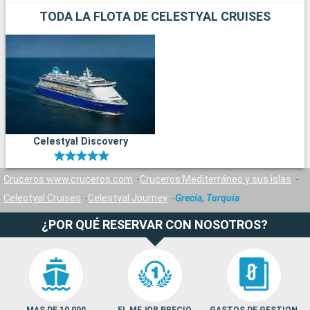
TODA LA FLOTA DE CELESTYAL CRUISES
Celestyal Discovery
Cruceros www.cruceros.com
Cruceros Mediterráneo y sus islas
Celestyal Cruises
Celestyal Journey
Grecia, Turquía
¿POR QUÉ RESERVAR CON NOSOTROS?
MAS DE 10 000
EL MEJOR PRECIO
GASTOS DE GESTION