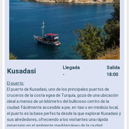
Llegada
Salida
Kusadasi
-
18:00
El puerto:
E
El puerto de Kusadasi, uno de los principales puertos de
E
cruceros de la costa egea de Turquía, goza de una ubicación
h
ideal a menos de un kilómetro del bullicioso centro de la
u
ciudad. Fácilmente accesible a pie, en taxi o en minibús local,
P
el puerto es la base perfecta desde la que explorar Kusadasi y
u
sus alrededores, ofreciendo a los visitantes una rápida
o
inmersión en el ambiente mediterráneo de la ciudad.
p