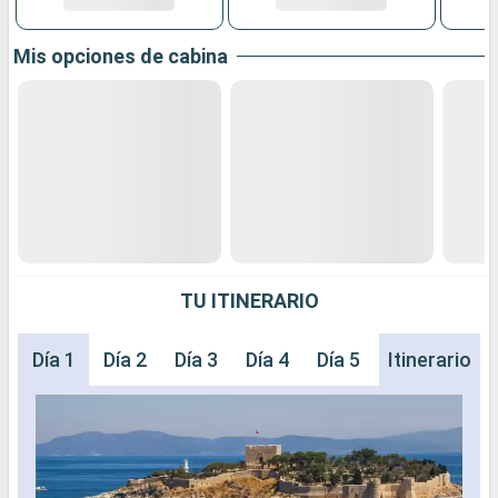
Mis opciones de cabina
TU ITINERARIO
Día 1
Día 2
Día 3
Día 4
Día 5
Día 6
Itinerario
Día 