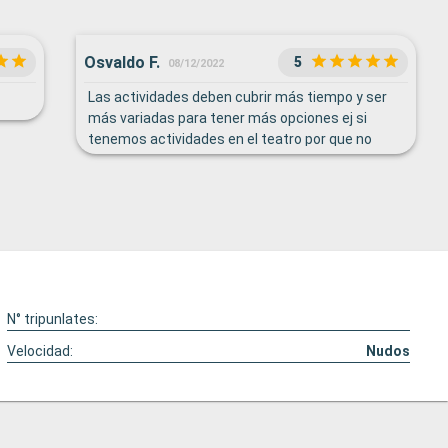
Osvaldo F.
5
08/12/2022
Las actividades deben cubrir más tiempo y ser
más variadas para tener más opciones ej si
tenemos actividades en el teatro por que no
tener actividades en el área de piscina con
música lo he visto en otros cruceros Los
servicios son de buena calidad al igual que los
camareros y camareras, pero también deben
extenderse un poco más ej tener la opción de
poder tener un area abierta para tomar un snack
para aquellas personas que prefieren comer algo
antes de dormir La máquina de helado muy
N° tripunlates:
controlado e viajado en otros cruceros y el
helado ha estado desde el mediodía hasta la
Velocidad:
Nudos
medianoche a disposición de los quest