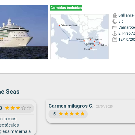
Comidas incluidas
Brilliance
8 d
Camarote
El Pireo A
12/10/20
the Seas
Carmen milagros C.
28/04/2025
3
5
on lo más
pectáculos
nglesa materna a