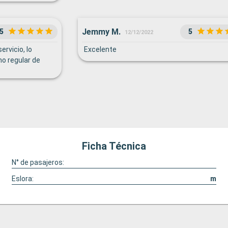
vergüenza
Jemmy M.
5
5
12/12/2022
rvicio, lo
Excelente
mo regular de
Ficha Técnica
N° de pasajeros:
Eslora:
m