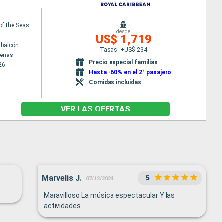
 of the Seas
desde
US$ 1,719
 balcón
Tasas: +US$ 234
tenas
Precio especial familias
26
Hasta -60% en el 2° pasajero
Comidas incluidas
VER LAS OFERTAS
Marvelis J.
5
07/12/2024
Maravilloso La música espectacular Y las
actividades