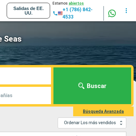
Estamos
abiertos
Salidas de EE.
+1 (786) 842-
UU.
4533
he Seas
Buscar
añías
Búsqueda Avanzada
Ordenar Los más vendidos