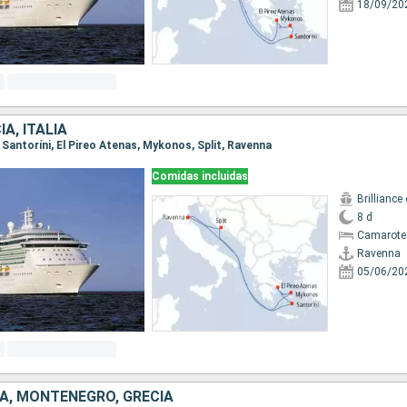
18/09/20
A, ITALIA
, Santoríni, El Pireo Atenas, Mykonos, Split, Ravenna
Comidas incluidas
Brilliance
8 d
Camarote
Ravenna
05/06/20
IA, MONTENEGRO, GRECIA