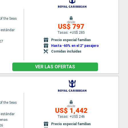
 of the Seas
desde
US$ 797
 estándar
Tasas: +US$ 285
Precio especial familias
27
Hasta -60% en el 2° pasajero
Comidas incluidas
VER LAS OFERTAS
 of the Seas
desde
US$ 1,442
 estándar
Tasas: +US$ 246
tenas
Precio especial familias
26