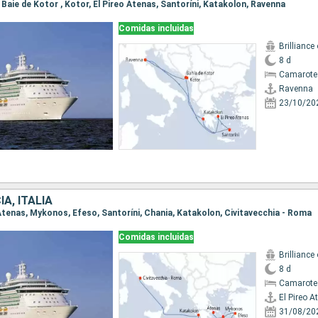
, Baie de Kotor , Kotor, El Pireo Atenas, Santoríni, Katakolon, Ravenna
Comidas incluidas
Brilliance
8 d
Camarote
Ravenna
23/10/20
A, ITALIA
o Atenas, Mykonos, Efeso, Santoríni, Chania, Katakolon, Civitavecchia - Roma
Comidas incluidas
Brilliance
8 d
Camarote
El Pireo A
31/08/20