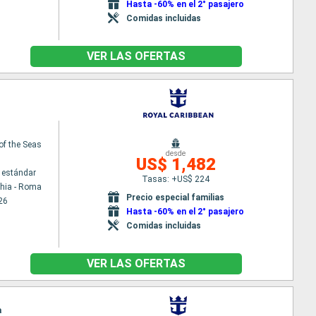
Hasta -60% en el 2° pasajero
Comidas incluidas
VER LAS OFERTAS
 of the Seas
desde
US$ 1,482
 estándar
Tasas: +US$ 224
chia - Roma
Precio especial familias
26
Hasta -60% en el 2° pasajero
Comidas incluidas
VER LAS OFERTAS
a