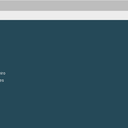
iro
es