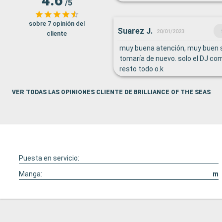
4.6
/5
cantar en español lo que daba 
sobre 7 opinión del
Suarez J.
20/01/2023
cliente
muy buena atención, muy buen se
tomaría de nuevo. solo el DJ co
resto todo o.k
VER TODAS LAS OPINIONES CLIENTE DE BRILLIANCE OF THE SEAS
Puesta en servicio:
Manga:
m