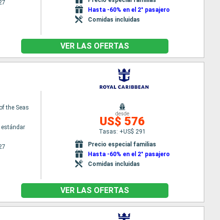
27
Hasta -60% en el 2° pasajero
Comidas incluidas
VER LAS OFERTAS
 of the Seas
desde
US$ 576
 estándar
Tasas: +US$ 291
Precio especial familias
27
Hasta -60% en el 2° pasajero
Comidas incluidas
VER LAS OFERTAS