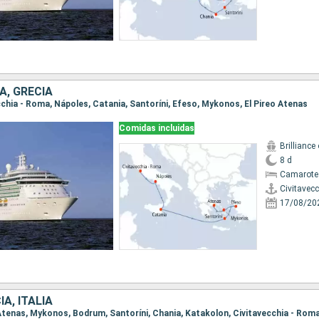
A, GRECIA
ecchia - Roma, Nápoles, Catania, Santoríni, Efeso, Mykonos, El Pireo Atenas
Comidas incluidas
Brilliance
8 d
Camarote
Civitavec
17/08/20
A, ITALIA
o Atenas, Mykonos, Bodrum, Santoríni, Chania, Katakolon, Civitavecchia - Rom