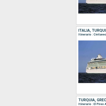
ITALIA, TURQUÍ
Itinerario : Civitav
TURQUÍA, GRECI
Itinerario : El Pire