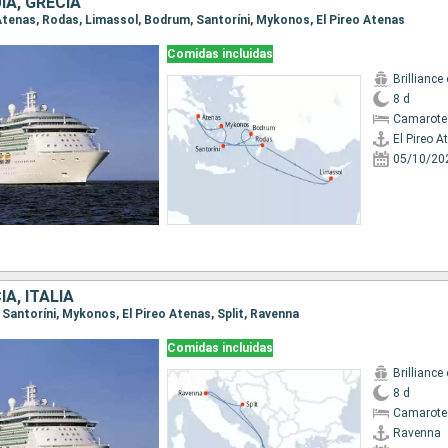
ÍA, GRECIA
o Atenas, Rodas, Limassol, Bodrum, Santoríni, Mykonos, El Pireo Atenas
Comidas incluidas
Brilliance
8 d
Camarote
El Pireo A
05/10/20
A, ITALIA
, Santoríni, Mykonos, El Pireo Atenas, Split, Ravenna
Comidas incluidas
Brilliance
8 d
Camarote
Ravenna