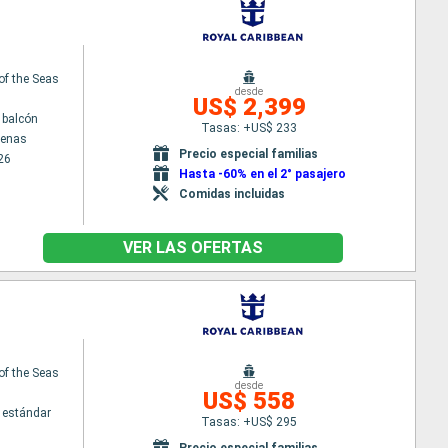
 of the Seas
desde
US$ 2,399
 balcón
Tasas: +US$ 233
tenas
Precio especial familias
26
Hasta -60% en el 2° pasajero
Comidas incluidas
VER LAS OFERTAS
 of the Seas
desde
US$ 558
 estándar
Tasas: +US$ 295
Precio especial familias