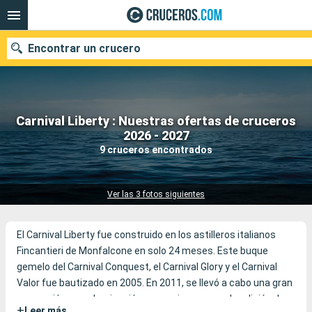
Encontrar un crucero
Carnival Liberty : Nuestras ofertas de cruceros
Nuestros destinos
2026 - 2027
9 cruceros encontrados
Fecha de salida
Puertos
Compañías
Ver las 3 fotos siguientes
Buscar
El Carnival Liberty fue construido en los astilleros italianos
Fincantieri de Monfalcone en solo 24 meses. Este buque
gemelo del Carnival Conquest, el Carnival Glory y el Carnival
Valor fue bautizado en 2005. En 2011, se llevó a cabo una gran
renovación y modernización con mejoras como la adición de
+
Leer más