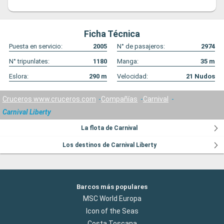
Ficha Técnica
Puesta en servicio:
2005
N° de pasajeros:
2974
N° tripunlates:
1180
Manga:
35
m
Eslora:
290
m
Velocidad:
21
Nudos
Cruceros www.cruceros.com
Compañías
Carnival
Carnival Liberty
La flota de Carnival
Los destinos de Carnival Liberty
Barcos más populares
MSC World Europa
Icon of the Seas
Costa Toscana