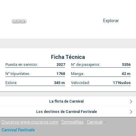
aucun
Explorar
Ficha Técnica
Puesta en servicio:
2027
N° de pasajeros:
5356
N° tripunlates:
1768
Manga:
42
m
Eslora:
345
m
Velocidad:
17
Nudos
La flota de Carnival
Los destinos de Carnival Festivale
Cruceros www.cruceros.com
Compañías
Carnival
Carnival Festivale