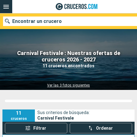
Encontrar un crucero
Carnival Festivale : Nuestras ofertas de
Nuestros destinos
cruceros 2026 - 2027
11 cruceros encontrados
Fecha de salida
Puertos
Compañías
Ver las 3 fotos siguientes
Buscar
11
Sus criterios de búsqueda:
Carnival Festivale
cruceros
Filtrar
Ordenar