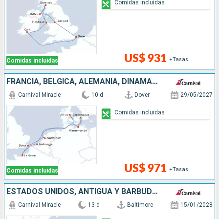
Comidas incluidas
US$ 931
+Tasas
Comidas incluidas
FRANCIA, BÉLGICA, ALEMANIA, DINAMARCA, PAISES BAJOS, REINO UNIDO
Carnival Miracle
10 d
Dover
29/05/2027
Comidas incluidas
US$ 971
+Tasas
Comidas incluidas
ESTADOS UNIDOS, ANTIGUA Y BARBUDA, SAN MARTÍN
Carnival Miracle
13 d
Baltimore
15/01/2028