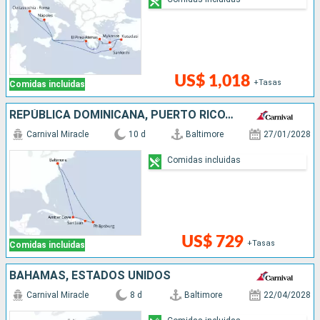
US$ 1,018
+Tasas
Comidas incluidas
REPÚBLICA DOMINICANA, PUERTO RICO, SAN MARTÍN, ESTADOS UNIDOS
Carnival Miracle
10 d
Baltimore
27/01/2028
Comidas incluidas
US$ 729
+Tasas
Comidas incluidas
BAHAMAS, ESTADOS UNIDOS
Carnival Miracle
8 d
Baltimore
22/04/2028