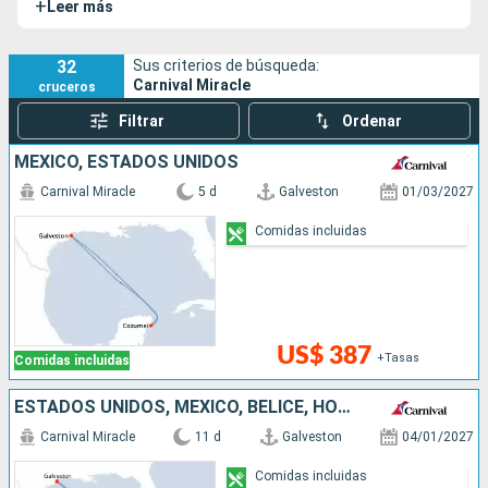
+
Leer más
32
Sus criterios de búsqueda:
Carnival Miracle
cruceros
Filtrar
Ordenar
MÉXICO, ESTADOS UNIDOS
Carnival Miracle
5 d
Galveston
01/03/2027
Comidas incluidas
US$ 387
+Tasas
Comidas incluidas
ESTADOS UNIDOS, MÉXICO, BELICE, HONDURAS, JAMAICA, ISLAS CAIMÁN
Carnival Miracle
11 d
Galveston
04/01/2027
Comidas incluidas