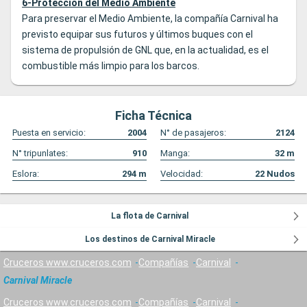
6-Protección del Medio Ambiente
Para preservar el Medio Ambiente, la compañía Carnival ha
previsto equipar sus futuros y últimos buques con el
sistema de propulsión de GNL que, en la actualidad, es el
combustible más limpio para los barcos.
Ficha Técnica
Puesta en servicio:
2004
N° de pasajeros:
2124
N° tripunlates:
910
Manga:
32
m
Eslora:
294
m
Velocidad:
22
Nudos
La flota de Carnival
Los destinos de Carnival Miracle
Cruceros www.cruceros.com
Compañías
Carnival
Carnival Miracle
Cruceros www.cruceros.com
Compañías
Carnival