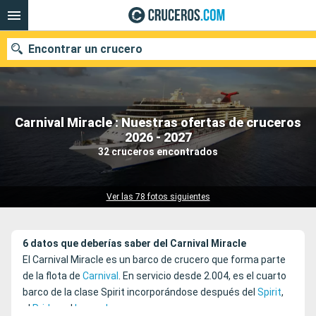
Encontrar un crucero
Carnival Miracle : Nuestras ofertas de cruceros
Nuestros destinos
2026 - 2027
32 cruceros encontrados
Fecha de salida
Puertos
Compañías
Ver las 78 fotos siguientes
Buscar
6 datos que deberías saber del Carnival Miracle
El Carnival Miracle es un barco de crucero que forma parte
de la flota de
Carnival
. En servicio desde 2.004, es el cuarto
barco de la clase Spirit incorporándose después del
Spirit
,
el
Pride
y el
Legend
.