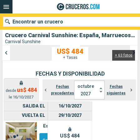
Encontrar un crucero
Crucero Carnival Sunshine: España, Marruecos, Estados Unidos salida desde Barcelona
Carnival Sunshine
US$ 484
+ 63 fotos
Nuestros destinos
+ Tasas
Fecha de salida
FECHAS Y DISPONIBILIDAD
Puertos
Compañías
octubre
Fechas
Fechas
us$ 484
desde
precedentes
siguientes
2027
le 16/10/2027
Buscar
SALIDA EL
16/10/2027
VUELTA EL
29/10/2027
Estándar
Otros
US$ 484