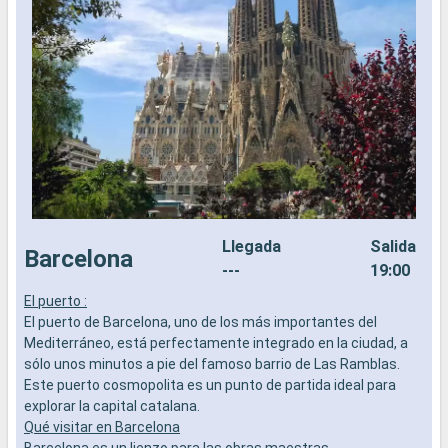
Llegada
Salida
Barcelona
---
19:00
El puerto :
E
El puerto de Barcelona, uno de los más importantes del
E
Mediterráneo, está perfectamente integrado en la ciudad, a
e
sólo unos minutos a pie del famoso barrio de Las Ramblas.
c
Este puerto cosmopolita es un punto de partida ideal para
o
explorar la capital catalana.
c
Qué visitar en Barcelona
Q
Barcelona es un lienzo para las obras maestras
A