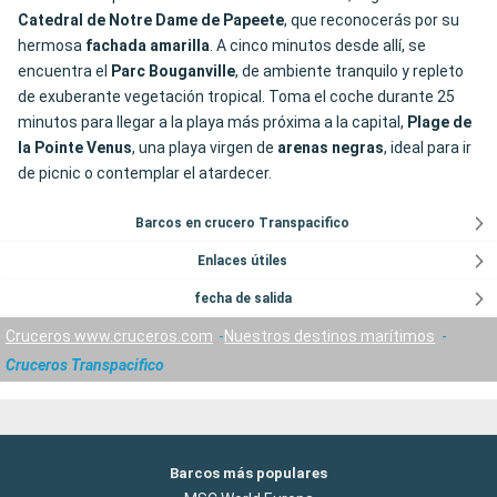
Catedral de
Notre Dame de Papeete
, que reconocerás por su
hermosa
fachada amarilla
. A cinco minutos desde allí, se
encuentra el
Parc Bouganville
, de ambiente tranquilo y repleto
de exuberante vegetación tropical. Toma el coche durante 25
minutos para llegar a la playa más próxima a la capital,
Plage de
la Pointe Venus
, una playa virgen de
arenas negras
, ideal para ir
de picnic o contemplar el atardecer.
Barcos en crucero Transpacifico
Enlaces útiles
fecha de salida
Cruceros www.cruceros.com
Nuestros destinos marítimos
Cruceros Transpacifico
Barcos más populares