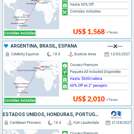
Hasta 30% Off
Comidas incluidas
US$ 1,568
+Tasas
Comidas incluidas
ARGENTINA, BRASIL, ESPAÑA
Celebrity Equinox
18 d
Buenos Aires
13/03/2027
Crucero Premium
Paquete All Included Disponible
Hasta -$600/cabina
60% Off en 2° pasajero
US$ 2,010
+Tasas
Comidas incluidas
ESTADOS UNIDOS, HONDURAS, PORTUGAL, REINO UNIDO, NORUEGA, DINAMARCA
Caribbean Princess
16 d
Fort Lauderdale
21/04/2027
Crucero Premium