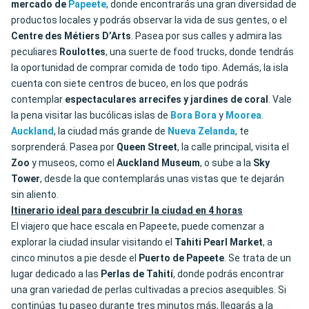
mercado de
Papeete
, donde encontrarás una gran diversidad de
productos locales y podrás observar la vida de sus gentes, o el
Centre des Métiers D’Arts
. Pasea por sus calles y admira las
peculiares
Roulottes
, una suerte de food trucks, donde tendrás
la oportunidad de comprar comida de todo tipo. Además, la isla
cuenta con siete centros de buceo, en los que podrás
contemplar
espectaculares arrecifes y jardines de coral
. Vale
la pena visitar las bucólicas islas de
Bora
Bora
y
Moorea
.
Auckland
, la ciudad más grande de
Nueva Zelanda
, te
sorprenderá. Pasea por
Queen Street
, la calle principal, visita el
Zoo
y museos, como el
Auckland Museum
, o sube a la
Sky
Tower
, desde la que contemplarás unas vistas que te dejarán
sin aliento.
Itinerario ideal para descubrir la ciudad en 4 horas
El viajero que hace escala en Papeete, puede comenzar a
explorar la ciudad insular visitando el
Tahiti Pearl Market
, a
cinco minutos a pie desde el
Puerto de Papeete
. Se trata de un
lugar dedicado a las
Perlas de Tahití
, donde podrás encontrar
una gran variedad de perlas cultivadas a precios asequibles. Si
continúas tu paseo durante tres minutos más, llegarás a la