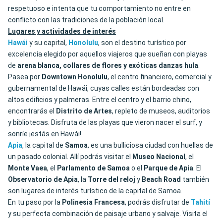
respetuoso e intenta que tu comportamiento no entre en
conflicto con las tradiciones de la población local.
Lugares y actividades de interés
Hawái
y su capital,
Honolulu
, son el destino turístico por
excelencia elegido por aquellos viajeros que sueñan con playas
de
arena blanca, collares de flores y exóticas danzas hula
.
Pasea por
Downtown Honolulu
, el centro financiero, comercial y
gubernamental de Hawái, cuyas calles están bordeadas con
altos edificios y palmeras. Entre el centro y el barrio chino,
encontrarás el
Distrito de Artes
, repleto de museos, auditorios
y bibliotecas. Disfruta de las playas que vieron nacer el surf, y
sonríe ¡estás en Hawái!
Apia
, la capital de
Samoa
, es una bulliciosa ciudad con huellas de
un pasado colonial. Allí podrás visitar el
Museo Nacional
, el
Monte Vaea
, el
Parlamento de Samoa
o el
Parque de Apia
. El
Observatorio de Apia
, la
Torre del reloj
y
Beach Road
también
son lugares de interés turístico de la capital de Samoa.
En tu paso por la
Polinesia Francesa
, podrás disfrutar de
Tahití
y su perfecta combinación de paisaje urbano y salvaje. Visita el