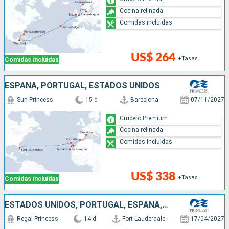
Cocina refinada
Comidas incluidas
US$ 264
+Tasas
Comidas incluidas
ESPAÑA, PORTUGAL, ESTADOS UNIDOS
Sun Princess
15 d
Barcelona
07/11/2027
Crucero Premium
Cocina refinada
Comidas incluidas
US$ 338
+Tasas
Comidas incluidas
ESTADOS UNIDOS, PORTUGAL, ESPAÑA, FRANCIA, REINO UNIDO
Regal Princess
14 d
Fort Lauderdale
17/04/2027