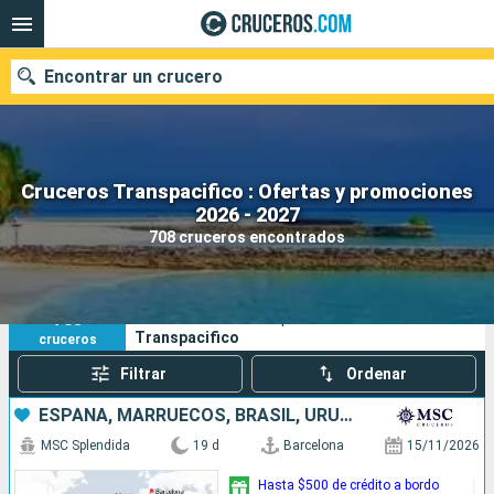
Encontrar un crucero
Cruceros Transpacifico : Ofertas y promociones
Nuestros destinos
2026 - 2027
708 cruceros encontrados
Fecha de salida
Puertos
Compañías
708
Sus criterios de búsqueda:
Transpacifico
cruceros
Buscar
Filtrar
Ordenar
ESPAÑA, MARRUECOS, BRASIL, URUGUAY, ARGENTINA
MSC Splendida
19 d
Barcelona
15/11/2026
Hasta $500 de crédito a bordo