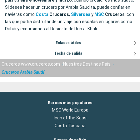
país es
entre
noviembre y marzo
, cuando el calor es más suave.
Si desea hacer un crucero por Arabia Saudita, puede confiar en
navieras como
Costa
Cruceros
,
Silversea
y
MSC
Cruceros
, con
las que podrá disfrutar de un viaje con escalas en lugares como
Dubái y excursiones al Desierto de Rub al Khali.
Enlaces útiles
fecha de salida
Cruceros www.cruceros.com
Nuestros Destinos País
Cruceros Arabia Saudí
Barcos más populares
MSC World Europa
Icon of the Seas
Costa Toscana
Puerto de salida