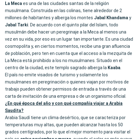
La Meca
es una de las ciudades santas de la religión
musulmana. Construida en las colinas, tiene alrededor de 2
millones de habitantes y alberga los montes
Jabal Khandama
y
Jabal Tarki
. De acuerdo con el quinto pilar del Islam, todo
musulmán debe hacer un peregrinaje a la Meca al menos una
vez en su vida, por eso es un lugar tan importante. Es una ciudad
cosmopolita y, en ciertos momentos, recibe una gran afluencia
de población, pero ten en cuenta que el acceso a la mezquita de
La Meca está prohibido a los no musulmanes. Situado en el
centro de la ciudad, este templo sagrado alberga la
Kaaba
.
El país no emite visados de turismo y solamente los
musulmanes en peregrinación o quienes viajan por motivos de
trabajo pueden obtener permisos de entrada a través de una
carta de invitación de una empresa o de un organismo oficial.
¿En qué época del año y con qué compañía viajar a Arabia
Saudita?
Arabia Saudí tiene un clima desértico, que se caracteriza por
temperaturas muy altas, que pueden alcanzar hasta los 50
grados centígrados, por lo que el mejor momento para visitar el