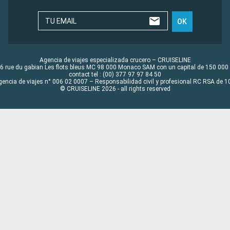
TU EMAIL
OK
Agencia de viajes especializada crucero – CRUISELINE
6 rue du gabian Les flots bleus MC 98 000 Monaco SAM con un capital de 150 000
contact tel : (00) 377 97 97 84 50
gencia de viajes n° 006 02 0007 – Responsabilidad civil y profesional RC RSA de
© CRUISELINE 2026 - all rights reserved