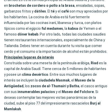
en
brochetas de cordero o pollo a la
brasa
, ensaladas, sopas,
garbanzos fritos y
dátiles
. El
té
y el
café
son muy apreciados por
los habitantes. La cocina de Arabia está fuertemente
influenciada por las cocinas iraní, libanesa y turca, con platos
típicos como el egipcio
ful
medames
, la
kabsa
de Yemen o el
famoso
döner
kebab
. Por otro lado, todas las ciudades saudíes
tienen restaurantes internacionales, especialmente de China y
Tailandia. Debes tener en cuenta durante tu visita que comer
cerdo y el consumo o la importación de alcohol están prohibidos.
Principales lugares de interés
Construida sobre una meseta de la península arábiga,
Riad
es la
capital de Arabia Saudí. Tiene cerca de 5 millones de habitantes
y posee un
clima desértico
. Entre sus muchos lugares de
interés se incluyen la
ciudadela Masmak
, el
Museo de la
Antigüedad
, los
zocos de al-Thumairi y Batha
, el casco antiguo
con sus
innumerables palacios
y el
Museo del Folclore
. Si
deseas contemplar las mejores vistas panorámicas de la
ciudad, sube al piso 77 del impresionante rascacielos
Burj al
Mamlakah
.