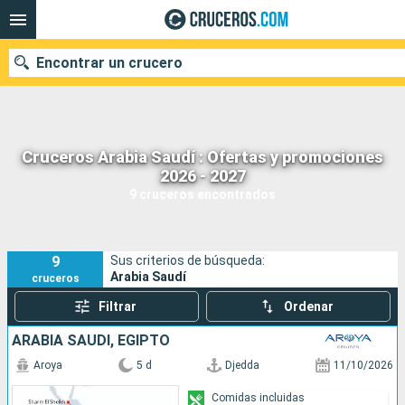
Encontrar un crucero
Cruceros Arabia Saudí : Ofertas y promociones
Nuestros destinos
2026 - 2027
9 cruceros encontrados
Fecha de salida
Puertos
Compañías
9
Sus criterios de búsqueda:
Arabia Saudí
cruceros
Buscar
Filtrar
Ordenar
ARABIA SAUDÍ, EGIPTO
Aroya
5 d
Djedda
11/10/2026
Comidas incluidas