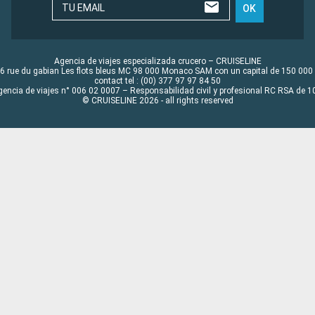
TU EMAIL
OK
Agencia de viajes especializada crucero – CRUISELINE
6 rue du gabian Les flots bleus MC 98 000 Monaco SAM con un capital de 150 000
contact tel : (00) 377 97 97 84 50
gencia de viajes n° 006 02 0007 – Responsabilidad civil y profesional RC RSA de
© CRUISELINE 2026 - all rights reserved