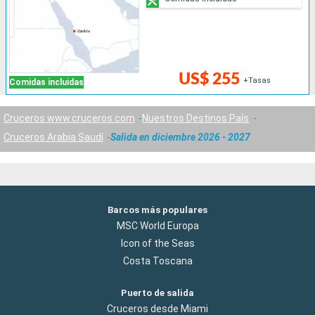
US$ 255
+Tasas
Comidas incluidas
Cruceros www.cruceros.com
Nuestros Destinos País
Cruceros Arabia Saudí
Salida en diciembre 2026 - 2027
Barcos más populares
MSC World Europa
Icon of the Seas
Costa Toscana
Puerto de salida
Cruceros desde Miami