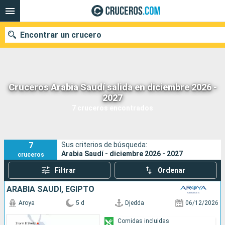
Encontrar un crucero
Cruceros Arabia Saudí salida en diciembre 2026 -
Nuestros destinos
2027
7 cruceros encontrados
Fecha de salida
Puertos
Compañías
7
Sus criterios de búsqueda:
Arabia Saudí - diciembre 2026 - 2027
cruceros
Buscar
Filtrar
Ordenar
ARABIA SAUDÍ, EGIPTO
Aroya
5 d
Djedda
06/12/2026
Comidas incluidas