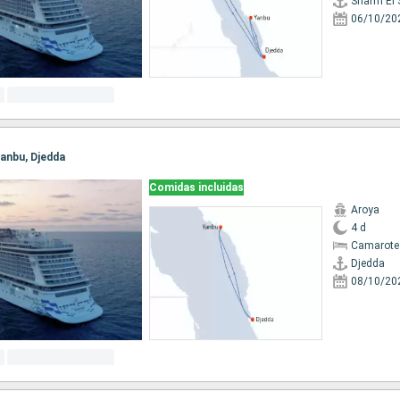
Sharm El 
06/10/20
 Yanbu, Djedda
Comidas incluidas
Aroya
4 d
Camarote
Djedda
08/10/20