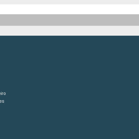
iro
es