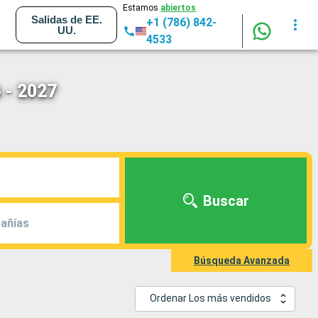
Estamos
abiertos
Salidas de EE.
+1 (786) 842-
UU.
4533
 - 2027
Buscar
añías
Búsqueda Avanzada
Ordenar Los más vendidos