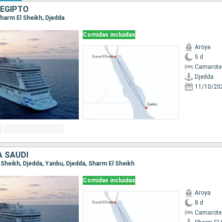
 EGIPTO
 Sharm El Sheikh, Djedda
Comidas incluidas
Aroya
5 d
Camarote
Djedda
11/10/20
A SAUDÍ
l Sheikh, Djedda, Yanbu, Djedda, Sharm El Sheikh
Comidas incluidas
Aroya
8 d
Camarote