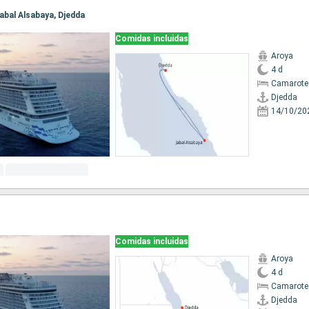
 Jabal Alsabaya, Djedda
Comidas incluidas
Aroya
4 d
Camarote
Djedda
14/10/20
Comidas incluidas
Aroya
4 d
Camarote
Djedda