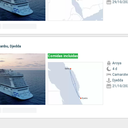
29/10/20
 Yanbu, Djedda
Comidas incluidas
Aroya
4 d
Camarote
Djedda
21/10/20