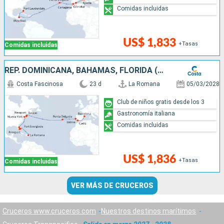
Comidas incluidas
US$ 1,833
+Tasas
Comidas incluidas
REP. DOMINICANA, BAHAMAS, FLORIDA (USA), ESTADOS UNIDOS, AZORES, PORTUGAL, ESPAÑA
Costa Fascinosa
23 d
La Romana
05/03/2028
Club de niños gratis desde los 3
Gastronomía italiana
Comidas incluidas
US$ 1,836
+Tasas
Comidas incluidas
VER MÁS DE CRUCEROS
Cruceros www.cruceros.com
Nuestros destinos marítimos