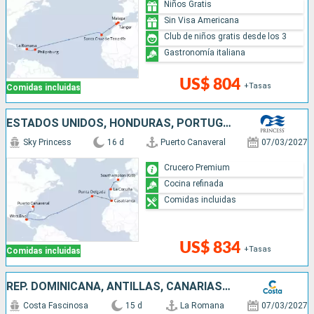
Niños Gratis
Sin Visa Americana
Club de niños gratis desde los 3
Gastronomía italiana
US$ 804
+Tasas
Comidas incluidas
ESTADOS UNIDOS, HONDURAS, PORTUGAL, MARRUECOS, ESPAÑA, REINO UNIDO
Sky Princess
16 d
Puerto Canaveral
07/03/2027
Crucero Premium
Cocina refinada
Comidas incluidas
US$ 834
+Tasas
Comidas incluidas
REP. DOMINICANA, ANTILLAS, CANARIAS, MARRUECOS, ESPAÑA
Costa Fascinosa
15 d
La Romana
07/03/2027