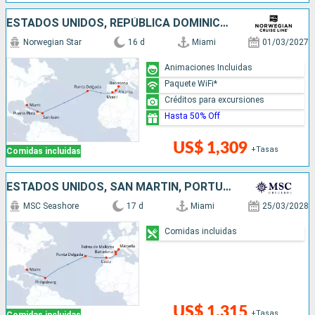
ESTADOS UNIDOS, REPÚBLICA DOMINICANA, PUERTO RICO, PORTUGAL, ESPAÑA
Norwegian Star
16 d
Miami
01/03/2027
Animaciones Incluidas
Paquete WiFi*
Créditos para excursiones
Hasta 50% Off
US$ 1,309
+Tasas
Comidas incluidas
ESTADOS UNIDOS, SAN MARTÍN, PORTUGAL, FRANCIA, ESPAÑA
MSC Seashore
17 d
Miami
25/03/2028
Comidas incluidas
US$ 1,315
+Tasas