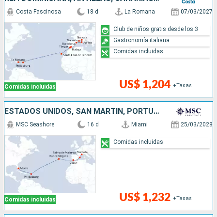
Costa Fascinosa
18 d
La Romana
07/03/2027
Club de niños gratis desde los 3
Gastronomía italiana
Comidas incluidas
US$ 1,204
+Tasas
Comidas incluidas
ESTADOS UNIDOS, SAN MARTÍN, PORTUGAL, ESPAÑA, FRANCIA
MSC Seashore
16 d
Miami
25/03/2028
Comidas incluidas
US$ 1,232
+Tasas
Comidas incluidas