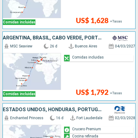
US$ 1,628
+Tasas
Comidas incluidas
ARGENTINA, BRASIL, CABO VERDE, PORTUGAL, MARRUECOS, ESPAÑA, FRANCIA
MSC Seaview
26 d
Buenos Aires
04/03/2027
Comidas incluidas
US$ 1,792
+Tasas
Comidas incluidas
ESTADOS UNIDOS, HONDURAS, PORTUGAL, ESPAÑA, FRANCIA, ITALIA
Enchanted Princess
16 d
Fort Lauderdale
02/03/2028
Crucero Premium
Cocina refinada