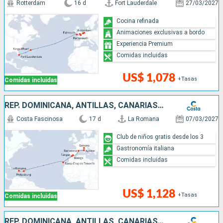
Rotterdam
16 d
Fort Lauderdale
27/03/2027
Cocina refinada
Animaciones exclusivas a bordo
Experiencia Premium
Comidas incluidas
US$ 1,078
+Tasas
Comidas incluidas
REP. DOMINICANA, ANTILLAS, CANARIAS, MARRUECOS, ESPAÑA, CÓRCEGA (FRANCIA), ITALIA
Costa Fascinosa
17 d
La Romana
07/03/2027
Club de niños gratis desde los 3
Gastronomía italiana
Comidas incluidas
US$ 1,128
+Tasas
Comidas incluidas
REP. DOMINICANA, ANTILLAS, CANARIAS, MARRUECOS, ESPAÑA, CÓRCEGA (FRANCIA), ITALIA, FRANCIA