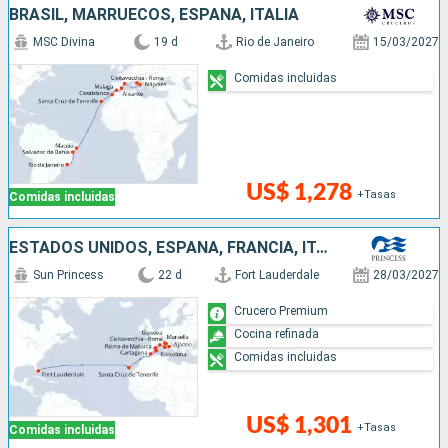
BRASIL, MARRUECOS, ESPAÑA, ITALIA
MSC Divina
19 d
Rio de Janeiro
15/03/2027
Comidas incluidas
US$ 1,278
+Tasas
Comidas incluidas
ESTADOS UNIDOS, ESPAÑA, FRANCIA, ITALIA
Sun Princess
22 d
Fort Lauderdale
28/03/2027
Crucero Premium
Cocina refinada
Comidas incluidas
US$ 1,301
+Tasas
Comidas incluidas