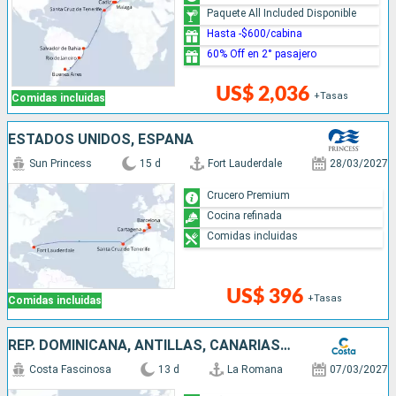
Paquete All Included Disponible
Hasta -$600/cabina
60% Off en 2° pasajero
US$ 2,036
+Tasas
Comidas incluidas
ESTADOS UNIDOS, ESPAÑA
Sun Princess
15 d
Fort Lauderdale
28/03/2027
Crucero Premium
Cocina refinada
Comidas incluidas
US$ 396
+Tasas
Comidas incluidas
REP. DOMINICANA, ANTILLAS, CANARIAS, MARRUECOS, ESPAÑA
Costa Fascinosa
13 d
La Romana
07/03/2027