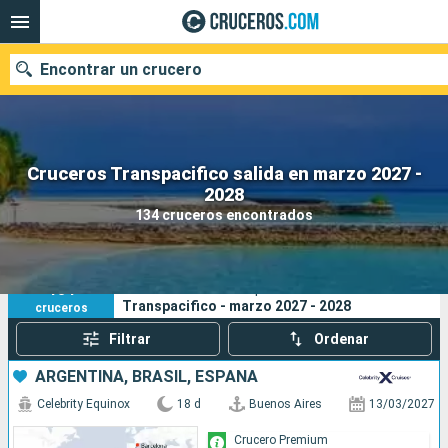
Encontrar un crucero
Cruceros Transpacifico salida en marzo 2027 -
Nuestros destinos
2028
134 cruceros encontrados
Fecha de salida
Puertos
Compañías
134
Sus criterios de búsqueda:
Transpacifico - marzo 2027 - 2028
cruceros
Buscar
Filtrar
Ordenar
ARGENTINA, BRASIL, ESPAÑA
Celebrity Equinox
18 d
Buenos Aires
13/03/2027
Crucero Premium