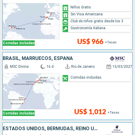
Niños Gratis
Sin Visa Americana
Club de niños gratis desde los 3
Gastronomía italiana
US$ 966
+Tasas
Comidas incluidas
BRASIL, MARRUECOS, ESPAÑA
MSC Divina
16 d
Rio de Janeiro
15/03/2027
Comidas incluidas
US$ 1,012
+Tasas
Comidas incluidas
ESTADOS UNIDOS, BERMUDAS, REINO UNIDO, FRANCIA, BÉLGICA, PAISES BAJOS