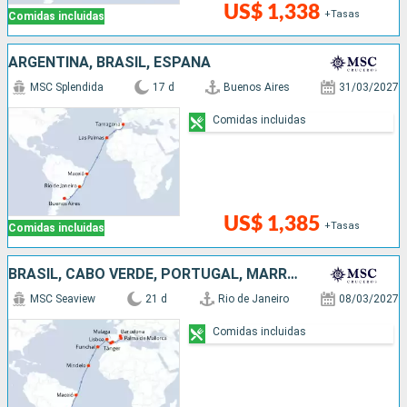
US$ 1,338
+Tasas
Comidas incluidas
ARGENTINA, BRASIL, ESPAÑA
MSC Splendida
17 d
Buenos Aires
31/03/2027
Comidas incluidas
US$ 1,385
+Tasas
Comidas incluidas
BRASIL, CABO VERDE, PORTUGAL, MARRUECOS, ESPAÑA
MSC Seaview
21 d
Rio de Janeiro
08/03/2027
Comidas incluidas