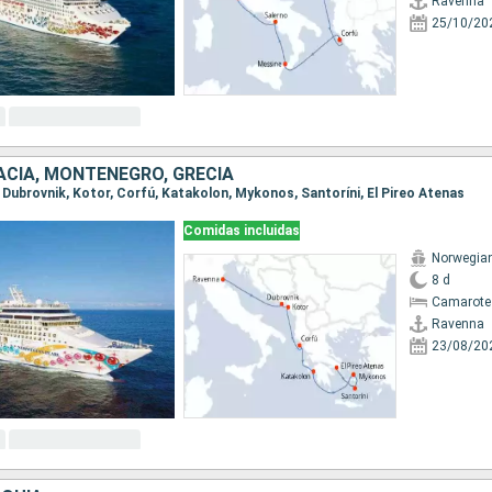
Ravenna
25/10/20
OACIA, MONTENEGRO, GRECIA
, Dubrovnik, Kotor, Corfú, Katakolon, Mykonos, Santoríni, El Pireo Atenas
Comidas incluidas
Norwegian
8 d
Camarote
Ravenna
23/08/20