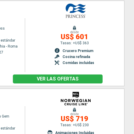
ess
desde
US$ 601
 estándar
Tasas: +US$ 363
chia - Roma
Crucero Premium
27
Cocina refinada
Comidas incluidas
VER LAS OFERTAS
desde
n Gem
US$ 719
Tasas: +US$ 230
 estándar
Animaciones Incluidas