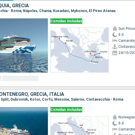
QUÍA, GRECIA
ecchia - Roma, Nápoles, Chania, Kusadasi, Mykonos, El Pireo Atenas
Comidas incluidas
Sun Princ
8 d
Camarote
Civitavec
24/10/20
ONTENEGRO, GRECIA, ITALIA
, Split, Dubrovnik, Kotor, Corfú, Messine, Salerno, Civitavecchia - Roma
Comidas incluidas
Norwegia
8 d
Camarote