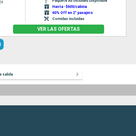
Paquete All Included Disponible
26
Hasta -$600/cabina
60% Off en 2° pasajero
Comidas incluidas
VER LAS OFERTAS
S
e salida