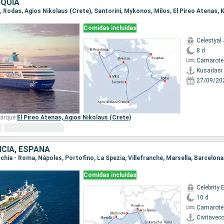
RQUÍA
i, Rodas, Agios Nikolaus (Crete), Santoríni, Mykonos, Milos, El Pireo Atenas, 
Comidas incluidas
Celestyal
8 d
Camarote 
Kusadasi
27/09/20
arque:
El Pireo Atenas,
Agios Nikolaus (Crete)
NCIA, ESPAÑA
ecchia - Roma, Nápoles, Portofino, La Spezia, Villefranche, Marsella, Barcelona
Comidas incluidas
Celebrity 
10 d
Camarote
Civitavec