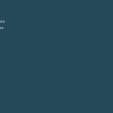
iro
es