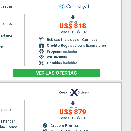
Kusadasi
desde
 Journey
US$ 818
Tasas: +US$ 337
exterior
Bebidas Incluidas en Comidas
Crédito Regalado para Excursiones
26
Propinas incluidas
Wifi incluido
Comidas incluidas
VER LAS OFERTAS
desde
Equinox
US$ 879
Tasas: +US$ 181
 estándar
Crucero Premium
chia - Roma