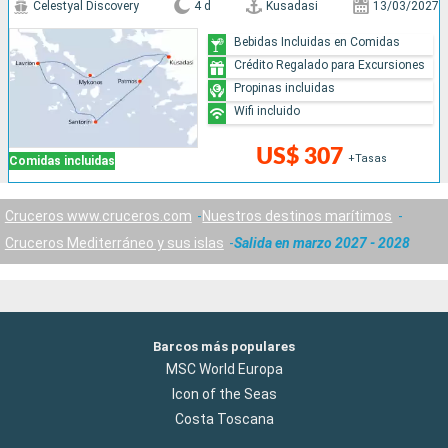
Celestyal Discovery
4 d
Kusadasi
13/03/2027
Bebidas Incluidas en Comidas
Crédito Regalado para Excursiones
Propinas incluidas
Wifi incluido
US$ 307
+Tasas
Comidas incluidas
Cruceros www.cruceros.com
Nuestros destinos marítimos
Cruceros Mediterráneo y sus islas
Salida en marzo 2027 - 2028
Barcos más populares
MSC World Europa
Icon of the Seas
Costa Toscana