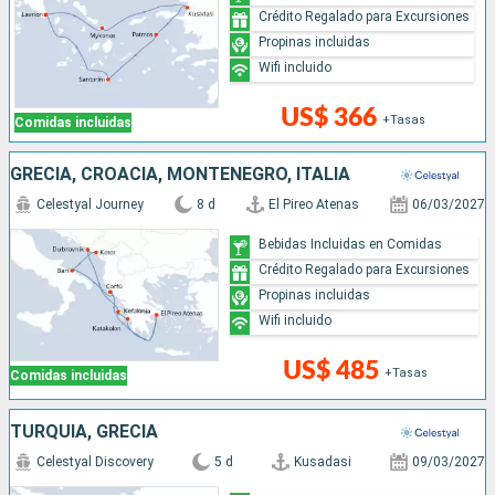
Crédito Regalado para Excursiones
Propinas incluidas
Wifi incluido
US$ 366
+Tasas
Comidas incluidas
GRECIA, CROACIA, MONTENEGRO, ITALIA
Celestyal Journey
8 d
El Pireo Atenas
06/03/2027
Bebidas Incluidas en Comidas
Crédito Regalado para Excursiones
Propinas incluidas
Wifi incluido
US$ 485
+Tasas
Comidas incluidas
TURQUÍA, GRECIA
Celestyal Discovery
5 d
Kusadasi
09/03/2027