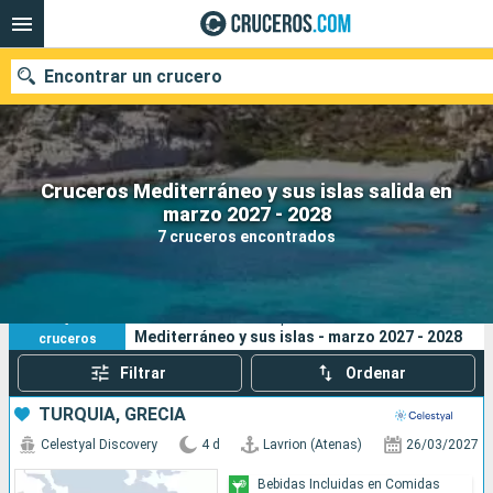
Encontrar un crucero
Cruceros Mediterráneo y sus islas salida en
Nuestros destinos
marzo 2027 - 2028
7 cruceros encontrados
Fecha de salida
Puertos
Compañías
7
Sus criterios de búsqueda:
Mediterráneo y sus islas - marzo 2027 - 2028
cruceros
Buscar
Filtrar
Ordenar
TURQUÍA, GRECIA
Celestyal Discovery
4 d
Lavrion (Atenas)
26/03/2027
Bebidas Incluidas en Comidas