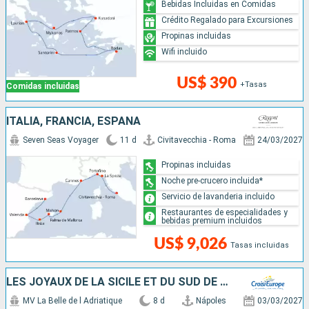
Bebidas Incluidas en Comidas
Crédito Regalado para Excursiones
Propinas incluidas
Wifi incluido
US$ 390
+Tasas
Comidas incluidas
ITALIA, FRANCIA, ESPAÑA
Seven Seas Voyager
11 d
Civitavecchia - Roma
24/03/2027
Propinas incluidas
Noche pre-crucero incluida*
Servicio de lavanderia incluido
Restaurantes de especialidades y
bebidas premium incluidos
US$ 9,026
Tasas incluidas
LES JOYAUX DE LA SICILE ET DU SUD DE L'ITALIE
MV La Belle de l Adriatique
8 d
Nápoles
03/03/2027