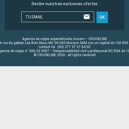
Recibe nuestras exclusivas ofertas
TU EMAIL
OK
Agencia de viajes especializada crucero – CRUISELINE
6 rue du gabian Les flots bleus MC 98 000 Monaco SAM con un capital de 150 000
contact tel : (00) 377 97 97 84 50
gencia de viajes n° 006 02 0007 – Responsabilidad civil y profesional RC RSA de
© CRUISELINE 2026 - all rights reserved