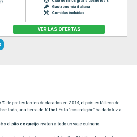
Club de niños gratis desde los 3
27
Gastronomía italiana
Comidas incluidas
VER LAS OFERTAS
S
26 % de protestantes declarados en 2.014, el país está lleno de
obre todo, una tierra de
fútbol
. Esta “casi religión” ha dado luz a
jé
o el
pão de queijo
invitan a todo un viaje culinario.