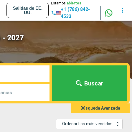
Estamos
abiertos
Salidas de EE.
+1 (786) 842-
UU.
4533
 - 2027
Buscar
añías
Búsqueda Avanzada
Ordenar Los más vendidos