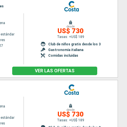
res
ena
desde
US$ 730
 estándar
Tasas: +US$ 189
res
Club de niños gratis desde los 3
27
Gastronomía italiana
Comidas incluidas
VER LAS OFERTAS
ena
desde
US$ 730
 estándar
Tasas: +US$ 189
res