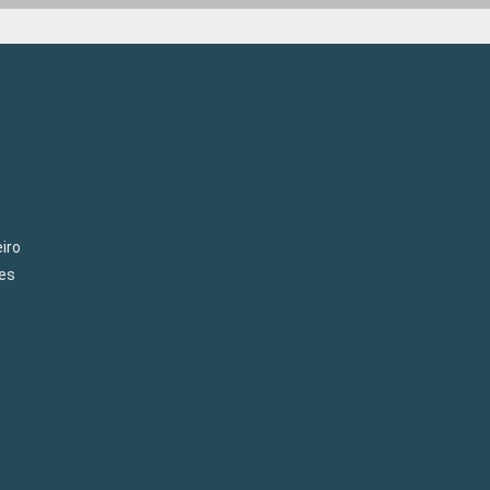
iro
es