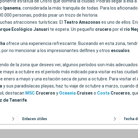
mponente estatua de Cristo que domina la ciudad. Podrás llegar a ella a 
mo
Ipanema
, considerada la más tranquila de todas. Para los aficionados
0.000 personas, podrás pisar un trozo de historia.
muchas atracciones turísticas. El
Teatro
Amazonas
es uno de ellos. Er
arque Ecológico Januari
te espera. Un pequeño
crucero
por el
río Ne
nha
ofrece una experiencia refrescante. Buceando en esta zona, tendrá
, por no mencionar a los impresionantes delfines y otros
escualos
.
diendo de la zona que desees ver, algunos períodos son más adecuados 
yo a octubre es el período más indicado para visitar estas ciudades si 
de enero a mayo y una estación seca de junio a octubre. Para visitar e
a
y sus paradisíacas playas, haz tu viaje de octubre a marzo, cuando 
sil, destacan
MSC
Cruceros
y
Oceania
Cruises
o
Costa
Cruceros
, qu
z
de
Tenerife
.
Enlaces útiles
fecha d