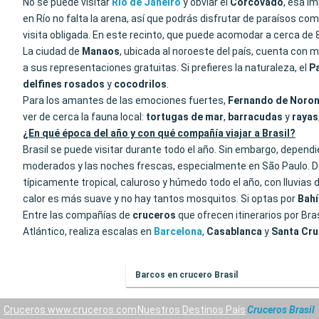
No se puede visitar
Río de Janeiro
y obviar el
Corcovado
, esa i
en Río no falta la arena, así que podrás disfrutar de paraísos co
visita obligada. En este recinto, que puede acomodar a cerca de 8
La ciudad de
Manaos
, ubicada al noroeste del país, cuenta con 
a sus representaciones gratuitas. Si prefieres la naturaleza, el
P
delfines
rosados
y
cocodrilos
.
Para los amantes de las emociones fuertes,
Fernando de Noro
ver de cerca la fauna local:
tortugas de mar
,
barracudas
y
rayas
¿En qué época del año y con qué compañía viajar a Brasil?
Brasil se puede visitar durante todo el año. Sin embargo, depen
moderados y las noches frescas, especialmente en São Paulo. De ma
típicamente tropical, caluroso y húmedo todo el año, con lluvias 
calor es más suave y no hay tantos mosquitos. Si optas por
Bahí
Entre las compañías de
cruceros
que ofrecen itinerarios por Bra
Atlántico, realiza escalas en
Barcelona
,
Casablanca
y
Santa
Cru
Barcos en crucero Brasil
Cruceros www.cruceros.com
Nuestros Destinos País
Cruceros Brasil