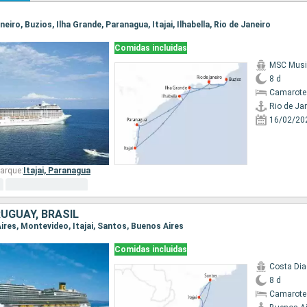
aneiro, Buzios, Ilha Grande, Paranagua, Itajai, Ilhabella, Rio de Janeiro
Comidas incluidas
MSC Musi
8 d
Camarote
Rio de Ja
16/02/20
arque:
Itajai,
Paranagua
UGUAY, BRASIL
Aires, Montevideo, Itajai, Santos, Buenos Aires
Comidas incluidas
Costa Di
8 d
Camarote