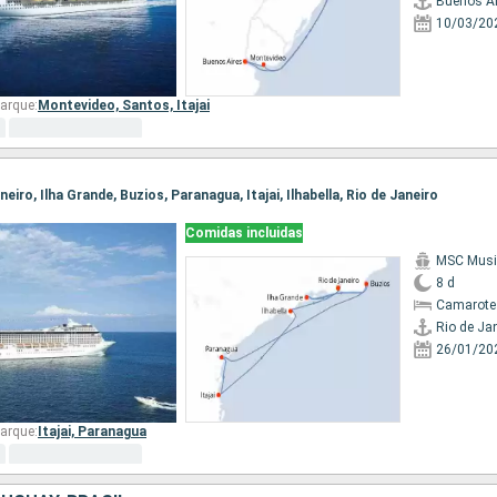
Buenos Ai
10/03/20
arque:
Montevideo,
Santos,
Itajai
aneiro, Ilha Grande, Buzios, Paranagua, Itajai, Ilhabella, Rio de Janeiro
Comidas incluidas
MSC Musi
8 d
Camarote
Rio de Ja
26/01/20
arque:
Itajai,
Paranagua