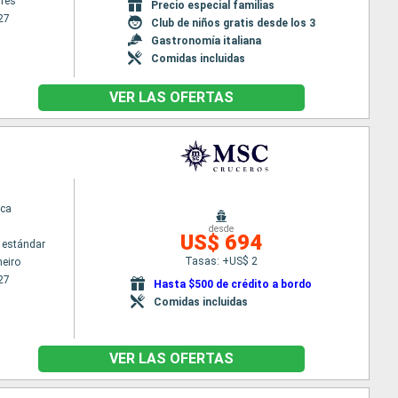
res
Precio especial familias
27
Club de niños gratis desde los 3
Gastronomía italiana
Comidas incluidas
VER LAS OFERTAS
ca
desde
US$ 694
 estándar
Tasas: +US$ 2
neiro
27
Hasta $500 de crédito a bordo
Comidas incluidas
VER LAS OFERTAS