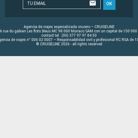
TU EMAIL
OK
Agencia de viajes especializada crucero – CRUISELINE
6 rue du gabian Les flots bleus MC 98 000 Monaco SAM con un capital de 150 000
contact tel : (00) 377 97 97 84 50
gencia de viajes n° 006 02 0007 – Responsabilidad civil y profesional RC RSA de
© CRUISELINE 2026 - all rights reserved