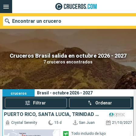
Encontrar un crucero
Nuestros destinos
Cruceros Brasil salida en octubre 2026 - 2027
7 cruceros encontrados
Fecha de salida
Puertos
Compañías
7
Sus criterios de búsqueda:
Brasil - octubre 2026 - 2027
cruceros
Buscar
Filtrar
Ordenar
PUERTO RICO, SANTA LUCIA, TRINIDAD Y TOBAGO, FRANCIA, BRASIL
Crystal Serenity
15 d
San Juan
21/10/2027
Todo incluido de lujo