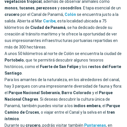
vegetación tropical
, además de observar animales como
monos
,
tucanes
,
perezosos
y
cocodrilos
. Etapa esencial de un
crucero
por el Canal de Panamá,
Colón
se encuentra justo a la
salida. Abierta al Mar
Caribe
, esta localidad ubicada a 75
kilómetros de
Ciudad de Panamá
, se ha dedicado desde su
creación al tránsito marítimo y te ofrece la oportunidad de ver
sus impresionantes infraestructuras portuarias repartidas en
más de 300 hectáreas.
A unos 50 kilómetros al norte de Colón se encuentra la ciudad de
Portobelo
, que te permitirá descubrir algunos tesoros
históricos, como el
Fuerte de San Felipe
y los
restos del Fuerte
Santiago
.
Para los amantes de la naturaleza, en los alrededores del canal,
hay 3 parques con una impresionante diversidad de fauna y flora:
el
Parque Nacional Soberanía
,
Barro Colorado
y el
Parque
Nacional Chagres
. Si deseas descubrir la cultura única de
Panamá, también puedes visitar a los
indios embera
, el
Parque
Camino de Cruces
, o viajar entre el Canal y la selva en el
tren
ístmico
.
Durante su
crucero
, podrás visitar también
Puntarenas
, en