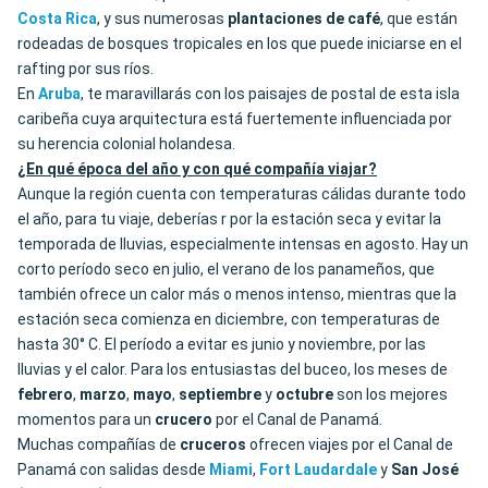
Costa Rica
, y sus numerosas
plantaciones
de
café
, que están
rodeadas de bosques tropicales en los que puede iniciarse en el
rafting por sus ríos.
En
Aruba
, te maravillarás con los paisajes de postal de esta isla
caribeña cuya arquitectura está fuertemente influenciada por
su herencia colonial holandesa.
¿En qué época del año y con qué compañía viajar?
Aunque la región cuenta con temperaturas cálidas durante todo
el año, para tu viaje, deberías r por la estación seca y evitar la
temporada de lluvias, especialmente intensas en agosto. Hay un
corto período seco en julio, el verano de los panameños, que
también ofrece un calor más o menos intenso, mientras que la
estación seca comienza en diciembre, con temperaturas de
hasta 30° C. El período a evitar es junio y noviembre, por las
lluvias y el calor. Para los entusiastas del buceo, los meses de
febrero
,
marzo
,
mayo
,
septiembre
y
octubre
son los mejores
momentos para un
crucero
por el Canal de Panamá.
Muchas compañías de
cruceros
ofrecen viajes por el Canal de
Panamá con salidas desde
Miami
,
Fort
Laudardale
y
San
José