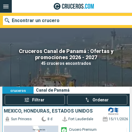
Encontrar un crucero
Cruceros Canal de Panamá : Ofertas y
Nuestros destinos
promociones 2026 - 2027
45 cruceros encontrados
Fecha de salida
Puertos
Compañías
45
Sus criterios de búsqueda:
Canal de Panamá
cruceros
Buscar
Filtrar
Ordenar
MÉXICO, HONDURAS, ESTADOS UNIDOS
Sun Princess
8 d
Fort Lauderdale
15/11/2026
Crucero Premium