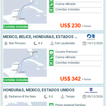
Cocina refinada
Comidas incluidas
US$ 230
+Tasas
Comidas incluidas
MÉXICO, BELICE, HONDURAS, ESTADOS UNIDOS
Star Princess
8 d
Fort Lauderdale
19/12/2026
Crucero Premium
Cocina refinada
Comidas incluidas
US$ 342
+Tasas
Comidas incluidas
HONDURAS, MÉXICO, ESTADOS UNIDOS
Radiance of the Seas
8 d
Tampa
05/12/2026
Precio especial familias