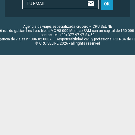
TU EMAIL
OK
Agencia de viajes especializada crucero – CRUISELINE
6 rue du gabian Les flots bleus MC 98 000 Monaco SAM con un capital de 150 000
contact tel : (00) 377 97 97 84 50
gencia de viajes n° 006 02 0007 – Responsabilidad civil y profesional RC RSA de
© CRUISELINE 2026 - all rights reserved