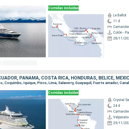
Comidas incluidas
Le Bellot
11 d
Camarote
Colón - 
28/11/20
Comidas incluidas
Crystal Se
24 d
Camarote 
Valparaís
29/11/20