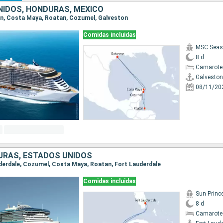
IDOS, HONDURAS, MÉXICO
ton, Costa Maya, Roatan, Cozumel, Galveston
Comidas incluidas
MSC Seas
8 d
Camarote
Galveston
08/11/20
URAS, ESTADOS UNIDOS
auderdale, Cozumel, Costa Maya, Roatan, Fort Lauderdale
Comidas incluidas
Sun Princ
8 d
Camarote