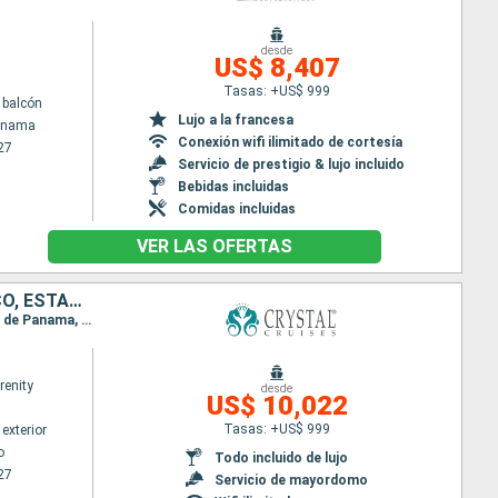
desde
US$ 8,407
Tasas: +US$ 999
 balcón
Lujo a la francesa
Panama
Conexión wifi ilimitado de cortesía
27
Servicio de prestigio & lujo incluido
Bebidas incluidas
Comidas incluidas
VER LAS OFERTAS
CHILE, PERÚ, ECUADOR, PANAMÁ, COSTA RICA, HONDURAS, BELICE, MÉXICO, ESTADOS UNIDOS
Itinerario : Valparaíso, Coquimbo, Iquique, Pisco, Lima, Salaverry, Guayaquil, Fuerte amador, Canal de Panama, Puerto Limon, Roatan, Santo Tomas, Belice, Cozumel, Porto Progreso, Fort Lauderdale
renity
desde
US$ 10,022
Tasas: +US$ 999
exterior
o
Todo incluido de lujo
27
Servicio de mayordomo