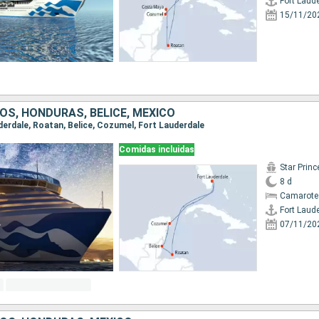
Fort Laud
15/11/20
OS, HONDURAS, BELICE, MÉXICO
uderdale, Roatan, Belice, Cozumel, Fort Lauderdale
Comidas incluidas
Star Prin
8 d
Camarote
Fort Laud
07/11/20