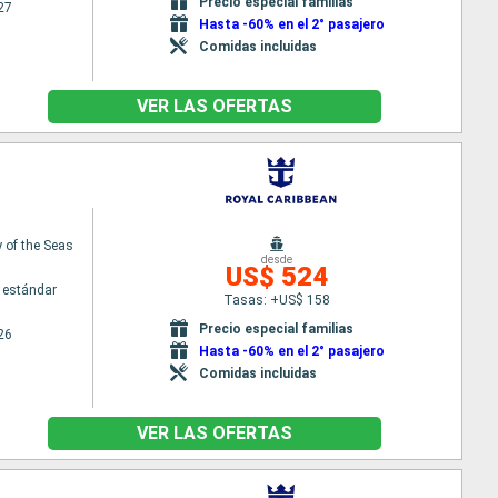
Precio especial familias
27
Hasta -60% en el 2° pasajero
Comidas incluidas
VER LAS OFERTAS
of the Seas
desde
US$ 524
 estándar
Tasas: +US$ 158
Precio especial familias
26
Hasta -60% en el 2° pasajero
Comidas incluidas
VER LAS OFERTAS