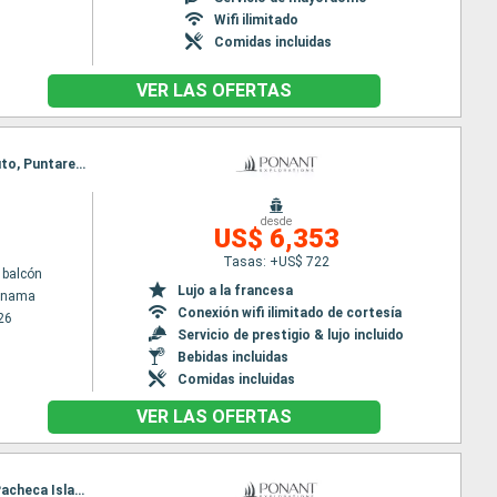
Wifi ilimitado
Comidas incluidas
VER LAS OFERTAS
Itinerario : Colón - Panama, San Blas, Crossing Panama canal, Fuerte amador, Playa Muerto, Golfito, Puntarenas
desde
US$ 6,353
Tasas: +US$ 722
 balcón
Lujo a la francesa
Panama
Conexión wifi ilimitado de cortesía
26
Servicio de prestigio & lujo incluido
Bebidas incluidas
Comidas incluidas
VER LAS OFERTAS
Itinerario : Colón - Panama, Fuerte San Lorenzo, San Blas, Crossing Panama canal, Islas Perlas, Pacheca Island, Playa Muerto, Isla de Coiba, rio esquinas, Baie de Drake, Curú, Puntarenas