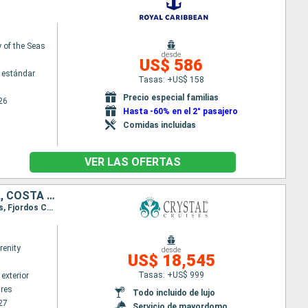
of the Seas
desde
US$ 586
 estándar
Tasas: +US$ 158
Precio especial familias
26
Hasta -60% en el 2° pasajero
Comidas incluidas
VER LAS OFERTAS
URUGUAY, ISLAS MALVINAS, ARGENTINA, CHILE, PERÚ, ECUADOR, PANAMÁ, COSTA RICA, HONDURAS, BELICE, MÉXICO, ESTADOS UNIDOS
Itinerario : Buenos Aires, Punta del Este, Puerto Madryn, Puerto Argentino, Ushuaia, Punta Arenas, Fjordos Chiliens, Laguna San Rafael, Puerto Chacabuco, Castro - Isla de Chili, Puerto Montt, Valparaíso, Coquimbo, Iquique, Pisco, Lima, Salaverry, Guayaquil, Fuerte amador, Canal de Panama, Puerto Limon, Roatan, Santo Tomas, Belice, Cozumel, Porto Progreso, Fort Lauderdale
renity
desde
US$ 18,545
Tasas: +US$ 999
exterior
res
Todo incluido de lujo
27
Servicio de mayordomo