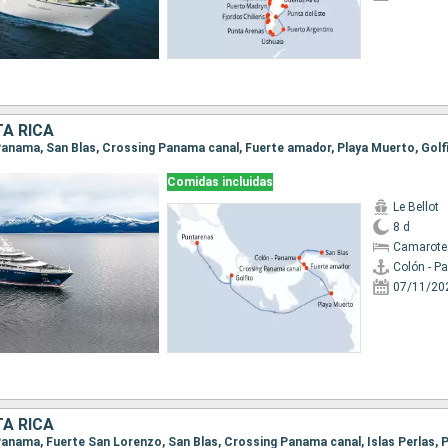
A RICA
Comidas incluidas
Le Bellot
8 d
Camarote
Colón - 
07/11/20
A RICA