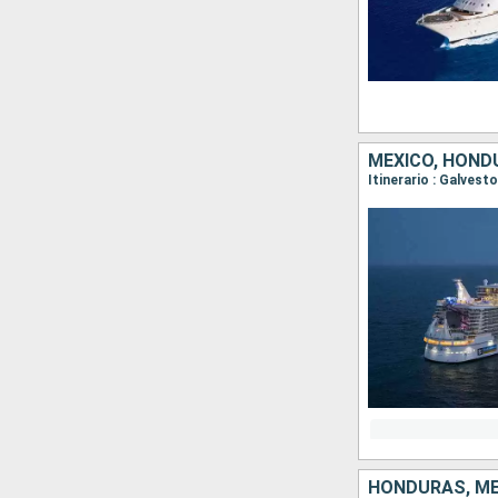
MÉXICO, HOND
Itinerario : Galves
HONDURAS, MÉ