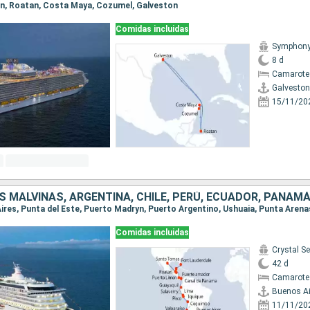
ton, Roatan, Costa Maya, Cozumel, Galveston
Comidas incluidas
Symphony 
8 d
Camarote
Galveston
15/11/20
Comidas incluidas
Crystal Se
42 d
Camarote 
Buenos Ai
11/11/20