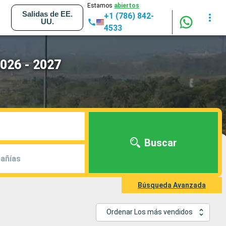
Estamos
abiertos
Salidas de EE.
+1 (786) 842-
UU.
4533
026 - 2027
Buscar
añías
Búsqueda Avanzada
Ordenar Los más vendidos