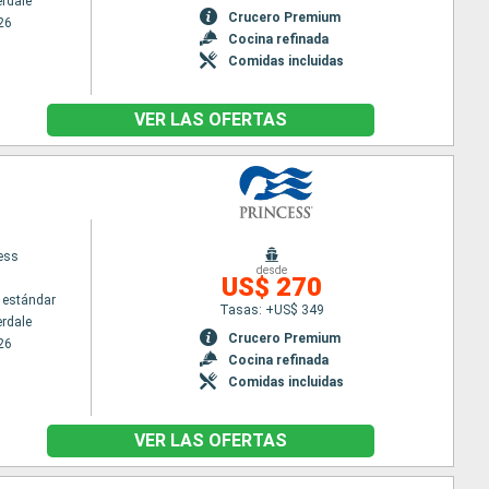
erdale
Crucero Premium
26
Cocina refinada
Comidas incluidas
VER LAS OFERTAS
cess
desde
US$ 270
 estándar
Tasas: +US$ 349
erdale
Crucero Premium
26
Cocina refinada
Comidas incluidas
VER LAS OFERTAS