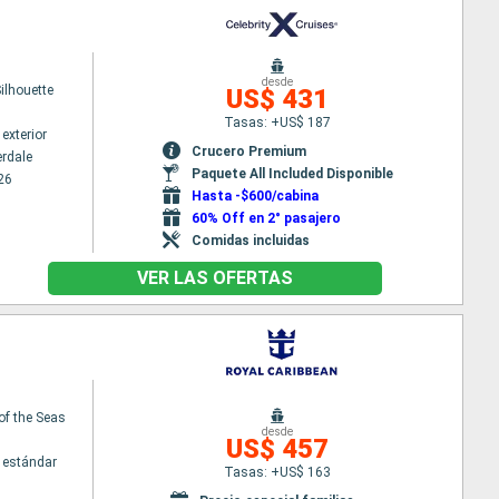
desde
Silhouette
US$ 431
Tasas: +US$ 187
exterior
Crucero Premium
erdale
Paquete All Included Disponible
26
Hasta -$600/cabina
60% Off en 2° pasajero
Comidas incluidas
VER LAS OFERTAS
of the Seas
desde
US$ 457
 estándar
Tasas: +US$ 163