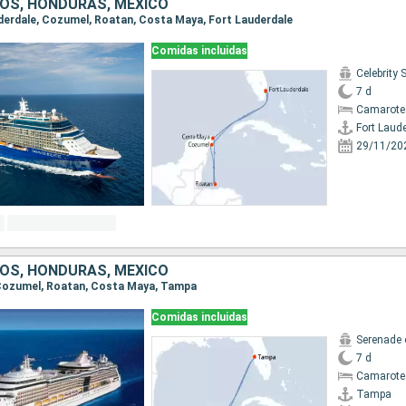
OS, HONDURAS, MÉXICO
auderdale, Cozumel, Roatan, Costa Maya, Fort Lauderdale
Comidas incluidas
Celebrity 
7 d
Camarote 
Fort Laud
29/11/20
OS, HONDURAS, MÉXICO
, Cozumel, Roatan, Costa Maya, Tampa
Comidas incluidas
Serenade 
7 d
Camarote
Tampa