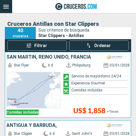
Cruceros Antillas con Star Clippers
40
Sus criterios de búsqueda:
Star Clippers - Antillas
cruceros
Filtrar
Ordenar
SAN MARTÍN, REINO UNIDO, FRANCIA
Star Flyer
6 d
Philipsburg
03/01/2028
Servicio de mayordomo 24/24
Experiencia Gourmet
Comidas incluidas
US$ 1,858
+Tasas
Comidas incluidas
ANTIGUA Y BARBUDA,
Star Clipper
6 d
Saint John's
03/01/2028