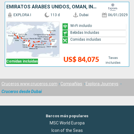
EMIRATOS ÁRABES UNIDOS, OMAN, INDIA, MALDIVAS, SRI LANKA, TAILANDIA, MALASIA, SINGAPUR, INDONESIA, PAPÚA NUEVA GUINEA, AUSTRALIA, NUEVA ZELANDA, FIDJI (ISLAS), TONGA, ILES COOK, FRANCIA, REINO UNIDO,
EXPLORA I
113 d
Dubai
06/01/2029
Wi-Fi incluido
Bebidas Incluidas
Comidas incluidas
Tasas
US$ 84,075
Comidas incluidas
incluidas
Cruceros www.cruceros.com
Compañías
Explora Journeys
Cruceros desde Dubai
Barcos más populares
MSC World Europa
Icon of the Seas