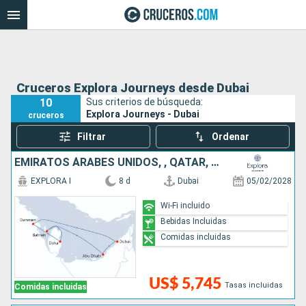
Cruceros Explora Journeys desde Dubai
10
Sus criterios de búsqueda:
Explora Journeys - Dubai
cruceros
Filtrar
Ordenar
EMIRATOS ÁRABES UNIDOS, , QATAR, ARABIA SAUDÍ
EXPLORA I
8 d
Dubai
05/02/2028
Wi-Fi incluido
Bebidas Incluidas
Comidas incluidas
US$ 5,745
Tasas incluidas
Comidas incluidas