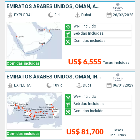
EMIRATOS ÁRABES UNIDOS, OMAN, ARABIA SAUDÍ
EXPLORA I
9 d
Dubai
26/02/2028
Wi-Fi incluido
Bebidas Incluidas
Comidas incluidas
US$ 6,555
Tasas incluidas
Comidas incluidas
EMIRATOS ÁRABES UNIDOS, OMAN, INDIA, MALDIVAS, SRI LANKA, TAILANDIA, MALASIA, SINGAPUR, INDONESIA, PAPÚA NUEVA GUINEA, AUSTRALIA, NUEVA ZELANDA, FIDJI (ISLAS), TONGA, ILES COOK, FRANCIA, REINO UNIDO,
EXPLORA I
109 d
Dubai
06/01/2029
Wi-Fi incluido
Bebidas Incluidas
Comidas incluidas
Tasas
US$ 81,700
Comidas incluidas
incluidas