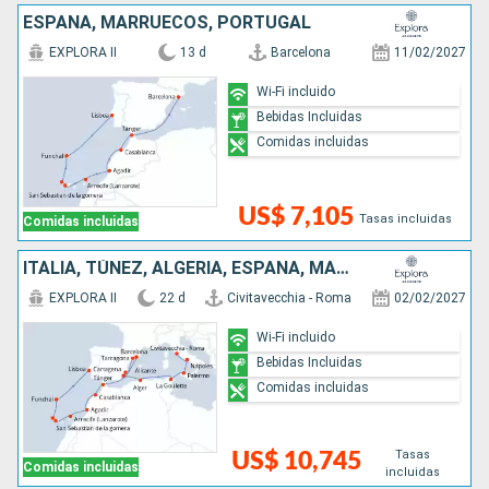
ESPAÑA, MARRUECOS, PORTUGAL
EXPLORA II
13 d
Barcelona
11/02/2027
Wi-Fi incluido
Bebidas Incluidas
Comidas incluidas
US$ 7,105
Tasas incluidas
Comidas incluidas
ITALIA, TÚNEZ, ALGERIA, ESPAÑA, MARRUECOS, PORTUGAL
EXPLORA II
22 d
Civitavecchia - Roma
02/02/2027
Wi-Fi incluido
Bebidas Incluidas
Comidas incluidas
Tasas
US$ 10,745
Comidas incluidas
incluidas