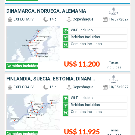
DINAMARCA, NORUEGA, ALEMANIA
EXPLORA IV
14 d
Copenhague
16/07/2027
Wi-Fi incluido
Bebidas Incluidas
Comidas incluidas
Tasas
US$ 11,200
Comidas incluidas
incluidas
FINLANDIA, SUECIA, ESTONIA, DINAMARCA, NORUEGA, ALEMANIA, REINO UNIDO
EXPLORA IV
16 d
Copenhague
10/05/2027
Wi-Fi incluido
Bebidas Incluidas
Comidas incluidas
Tasas
US$ 11,925
Comidas incluidas