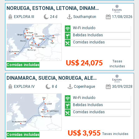
NORUEGA, ESTONIA, LETONIA, DINAMARCA, SUECIA, ALEMANIA, REINO UNIDO
EXPLORA III
24 d
Southampton
17/08/2026
Wi-Fi incluido
Bebidas Incluidas
Comidas incluidas
Tasas
US$ 24,075
Comidas incluidas
incluidas
DINAMARCA, SUECIA, NORUEGA, ALEMANIA, REINO UNIDO
EXPLORA IV
8 d
Copenhague
30/09/2028
Wi-Fi incluido
Bebidas Incluidas
Comidas incluidas
US$ 3,955
Tasas incluidas
Comidas incluidas