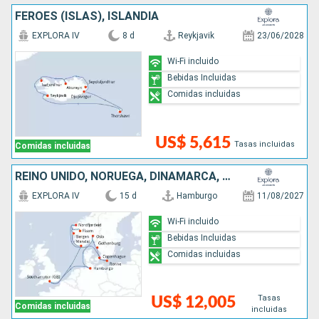
FÉROES (ISLAS), ISLANDIA
EXPLORA IV
8 d
Reykjavik
23/06/2028
Wi-Fi incluido
Bebidas Incluidas
Comidas incluidas
US$ 5,615
Tasas incluidas
Comidas incluidas
REINO UNIDO, NORUEGA, DINAMARCA, SUECIA, ALEMANIA
EXPLORA IV
15 d
Hamburgo
11/08/2027
Wi-Fi incluido
Bebidas Incluidas
Comidas incluidas
Tasas
US$ 12,005
Comidas incluidas
incluidas