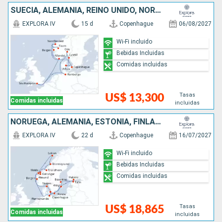
SUECIA, ALEMANIA, REINO UNIDO, NORUEGA, DINAMARCA
EXPLORA IV
15 d
Copenhague
06/08/2027
Wi-Fi incluido
Bebidas Incluidas
Comidas incluidas
Tasas
US$ 13,300
Comidas incluidas
incluidas
NORUEGA, ALEMANIA, ESTONIA, FINLANDIA, SUECIA, DINAMARCA
EXPLORA IV
22 d
Copenhague
16/07/2027
Wi-Fi incluido
Bebidas Incluidas
Comidas incluidas
Tasas
US$ 18,865
Comidas incluidas
incluidas