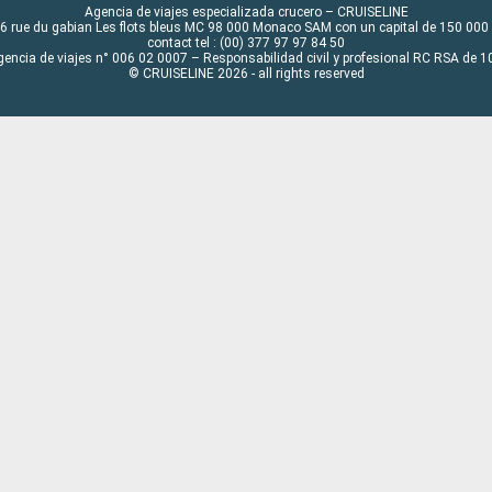
Agencia de viajes especializada crucero – CRUISELINE
6 rue du gabian Les flots bleus MC 98 000 Monaco SAM con un capital de 150 000
contact tel : (00) 377 97 97 84 50
gencia de viajes n° 006 02 0007 – Responsabilidad civil y profesional RC RSA de
© CRUISELINE 2026 - all rights reserved