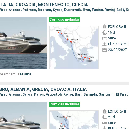
ITALIA, CROACIA, MONTENEGRO, GRECIA
Comidas incluidas
EXPLORA II
15 d
Suite
El Pireo Aten
23/08/2027
 de embarque:
Fusina
O, ALBANIA, GRECIA, CROACIA, ITALIA
Comidas incluidas
EXPLORA II
21 d
Suite
El Pireo Aten