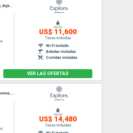
Itinerario : El Pireo Atenas, Paros, Rodas, Corfú, Dubrovnik, Hvar, Fusina, Koper, Split, Kotor, Mykonos, Milos, El Pireo Atenas
desde
US$ 11,600
Tasas incluidas
as
Wi-Fi incluido
Bebidas Incluidas
Comidas incluidas
VER LAS OFERTAS
Itinerario : El Pireo Atenas, Syros, Mykonos, Santoríni, Pylos, Kotor, Gallipoli, Hvar, Rijeka, Fusina, Zadar, Dubrovnik, Corfú, Volos, Salónica, Mykonos, Milos, Nafplio, El Pireo Atenas
desde
US$ 14,480
Tasas incluidas
as
Wi-Fi incluido