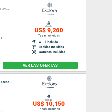
Itinerario : El Pireo Atenas, Patmos, Bodrum, Syros, Dubrovnik, Hvar, Fusina, Rovinj, Split, Kotor, Mykonos, Milos, El Pireo Atenas
desde
US$ 9,260
Tasas incluidas
as
Wi-Fi incluido
Bebidas Incluidas
Comidas incluidas
VER LAS OFERTAS
Itinerario : El Pireo Atenas, Syros, Paros, Argostoli, Kotor, Bari, Saranda, Santoríni, El Pireo Atenas, Mykonos, Dubrovnik, Kotor, Brindisi, Corfú, Volos, El Pireo Atenas
desde
US$ 10,150
Tasas incluidas
as