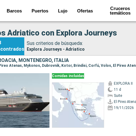
Cruceros
Barcos
Puertos
Lujo
Ofertas
temáticos
s Adriatico con Explora Journeys
8
Sus criterios de búsqueda:
ncontrados
Explora Journeys - Adriatico
ROACIA, MONTENEGRO, ITALIA
l Pireo Atenas, Mykonos, Dubrovnik, Kotor, Brindisi, Corfú, Volos, El Pireo Ate
Comidas incluidas
EXPLORA II
11 d
Suite
El Pireo Aten
19/11/2026