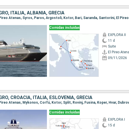
O, ITALIA, ALBANIA, GRECIA
l Pireo Atenas, Syros, Paros, Argostoli, Kotor, Bari, Saranda, Santoríni, El Pire
Comidas incluidas
EXPLORA II
11 d
Suite
El Pireo Aten
09/11/2026
O, CROACIA, ITALIA, ESLOVENIA, GRECIA
Comidas incluidas
EXPLORA I
15 d