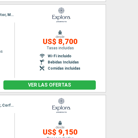
Itinerario : El Pireo Atenas, Paros, Kusadasi, Syros, Dubrovnik, Hvar, Fusina, Rovinj, Split, Kotor, Mykonos, Milos, El Pireo Atenas
desde
US$ 8,700
Tasas incluidas
as
Wi-Fi incluido
Bebidas Incluidas
Comidas incluidas
VER LAS OFERTAS
Itinerario : El Pireo Atenas, Paros, Rodas, Syros, Hvar, Split, Fusina, Koper, Dubrovnik, Kotor, Corfú, Milos, El Pireo Atenas
desde
US$ 9,150