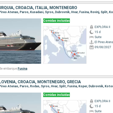
URQUÍA, CROACIA, ITALIA, MONTENEGRO
Comidas incluidas
EXPLORA II
15 d
Suite
El Pireo Aten
09/08/2027
 de embarque:
Fusina
SLOVENIA, CROACIA, MONTENEGRO, GRECIA
Comidas incluidas
EXPLORA II
15 d
Suite