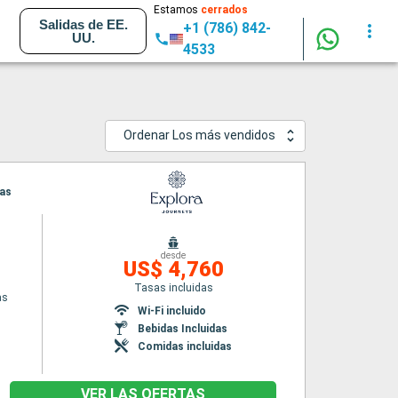
Estamos
cerrados
Salidas de EE.
+1 (786) 842-
UU.
4533
Ordenar Los más vendidos
nas
desde
US$ 4,760
Tasas incluidas
as
Wi-Fi incluido
Bebidas Incluidas
Comidas incluidas
VER LAS OFERTAS