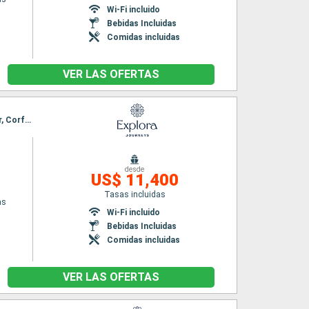
Wi-Fi incluido
Bebidas Incluidas
Comidas incluidas
VER LAS OFERTAS
Itinerario : El Pireo Atenas, Paros, Rodas, Syros, Hvar, Split, Fusina, Rovinj, Dubrovnik, Kotor, Corfú, Milos, El Pireo Atenas
desde
US$ 11,400
Tasas incluidas
as
Wi-Fi incluido
Bebidas Incluidas
Comidas incluidas
VER LAS OFERTAS