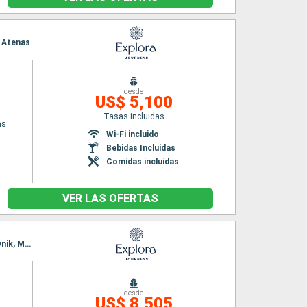
o Atenas
desde
US$ 5,100
Tasas incluidas
as
Wi-Fi incluido
Bebidas Incluidas
Comidas incluidas
VER LAS OFERTAS
Itinerario : El Pireo Atenas, Mykonos, Corfú, Kotor, Split, Rovinj, Fusina, Koper, Hvar, Dubrovnik, Monemvasia, Syros, El Pireo Atenas
desde
US$ 8,505