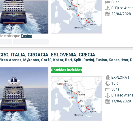
Suite
El Pireo Aten
29/04/2028
 de embarque:
Fusina
O, ITALIA, CROACIA, ESLOVENIA, GRECIA
Comidas incluidas
EXPLORA I
16 d
Suite
El Pireo Aten
14/04/2028