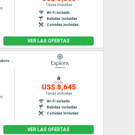
Tasas incluidas
as
Wi-Fi incluido
Bebidas Incluidas
Comidas incluidas
VER LAS OFERTAS
Itinerario : El Pireo Atenas, Mykonos, Corfú, Kotor, Bari, Split, Rovinj, Fusina, Koper, Hvar, Dubrovnik, Monemvasia, Syros, El Pireo Atenas
desde
US$ 8,645
Tasas incluidas
as
Wi-Fi incluido
Bebidas Incluidas
Comidas incluidas
VER LAS OFERTAS