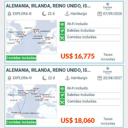
ALEMANIA, IRLANDA, REINO UNIDO, ISLANDIA, GROENLANDIA, CANADÁ
EXPLORA III
22 d
Hamburgo
07/09/2026
Wi-Fi incluido
Bebidas Incluidas
Comidas incluidas
Tasas
US$ 16,775
Comidas incluidas
incluidas
ALEMANIA, IRLANDA, REINO UNIDO, ISLANDIA, GROENLANDIA, ANTIGUA Y BARBUDA, CANADÁ
EXPLORA IV
22 d
Hamburgo
25/08/2027
Wi-Fi incluido
Bebidas Incluidas
Comidas incluidas
Tasas
US$ 18,060
Comidas incluidas
incluidas