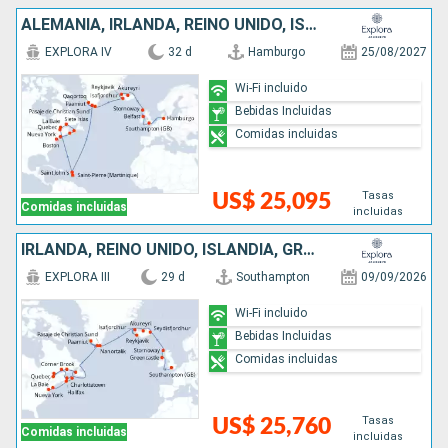
ALEMANIA, IRLANDA, REINO UNIDO, ISLANDIA, GROENLANDIA, ANTIGUA Y BARBUDA, CANADÁ, ESTADOS UNIDOS
EXPLORA IV
32 d
Hamburgo
25/08/2027
Wi-Fi incluido
Bebidas Incluidas
Comidas incluidas
Tasas
US$ 25,095
Comidas incluidas
incluidas
IRLANDA, REINO UNIDO, ISLANDIA, GROENLANDIA, CANADÁ, ESTADOS UNIDOS
EXPLORA III
29 d
Southampton
09/09/2026
Wi-Fi incluido
Bebidas Incluidas
Comidas incluidas
Tasas
US$ 25,760
Comidas incluidas
incluidas