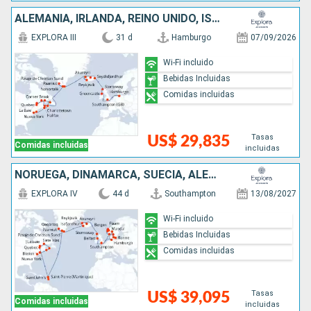
ALEMANIA, IRLANDA, REINO UNIDO, ISLANDIA, GROENLANDIA, CANADÁ, ESTADOS UNIDOS
EXPLORA III
31 d
Hamburgo
07/09/2026
Wi-Fi incluido
Bebidas Incluidas
Comidas incluidas
Tasas
US$ 29,835
Comidas incluidas
incluidas
NORUEGA, DINAMARCA, SUECIA, ALEMANIA, IRLANDA, REINO UNIDO, ISLANDIA, GROENLANDIA, ANTIGUA Y BARBUDA, CANADÁ, ESTADOS UNIDOS
EXPLORA IV
44 d
Southampton
13/08/2027
Wi-Fi incluido
Bebidas Incluidas
Comidas incluidas
Tasas
US$ 39,095
Comidas incluidas
incluidas