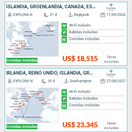
ISLANDIA, GROENLANDIA, CANADÁ, ESTADOS UNIDOS
EXPLORA III
21 d
Reykjavik
17/09/2026
Wi-Fi incluido
Bebidas Incluidas
Comidas incluidas
Tasas
US$ 18,515
Comidas incluidas
incluidas
IRLANDA, REINO UNIDO, ISLANDIA, GROENLANDIA, ANTIGUA Y BARBUDA, CANADÁ, ESTADOS UNIDOS
EXPLORA IV
30 d
Southampton
27/08/2027
Wi-Fi incluido
Bebidas Incluidas
Comidas incluidas
Tasas
US$ 23,345
Comidas incluidas
incluidas